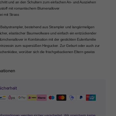
chritt und an den Schultern zum einfachen An- und Ausziehen
eystoff mit romantischem Blumenallover
ei mit Strass
 Babystrampler, bestehend aus Strampler und langärmeligen
weicher, elastischer Baumwollware und einfach ein entzückender
Blümchenallover in Kombination mit der gestickten Eulenfamilie
Prinzessin zum supersüßen Hingucker. Zur Geburt oder auch zur
eschenkidee, worüber sich die frischgebackenen Eltern gewiss
mationen
icherheit
nformationen werden sicher verarbeitet. Wir speichern keine