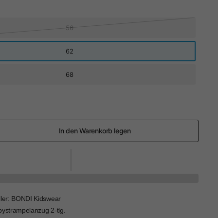
56
62
68
In den Warenkorb legen
ller: BONDI Kidswear
bystrampelanzug 2-tlg.