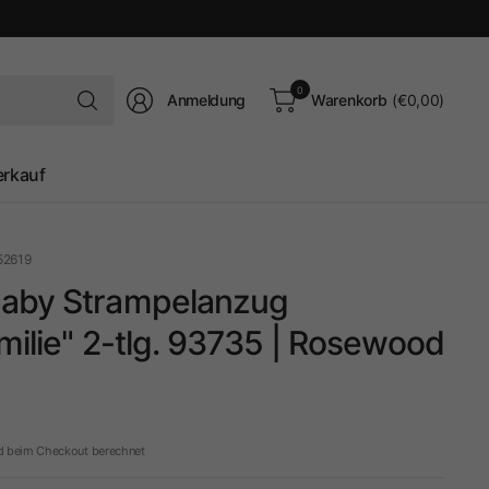
Suchen
0
Anmeldung
Warenkorb
(€0,00)
Sie
nach
irgendetwas
erkauf
52619
aby Strampelanzug
milie" 2-tlg. 93735 | Rosewood
d beim Checkout berechnet