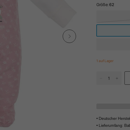
Größe:
62
1 auf Lager
• Deutscher Herste
• Lieferumfang: Ba