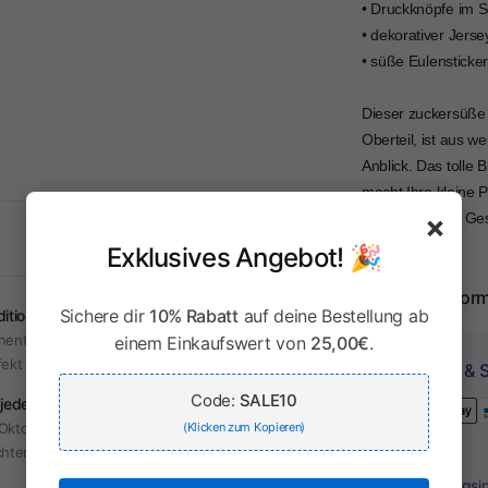
• Druckknöpfe im S
• dekorativer Jers
• süße Eulensticker
Dieser zuckersüße
Oberteil, ist aus 
Anblick. Das tolle 
macht Ihre kleine 
×
Taufe eine tolle G
freuen.
Exklusives Angebot! 🎉
Herstellerinfor
Sichere dir
10% Rabatt
auf deine Bestellung ab
dition & Moderne
hentische Trachten mit modernem Touch –
einem Einkaufswert von
25,00€
.
fekt für jeden Anlass.
Zahlung & S
Code:
SALE10
 jeden Anlass
Oktoberfest, Hochzeit oder Alltag – unsere
(Klicken zum Kopieren)
hten sind vielseitig tragbar.
Ihr Zahlungsi