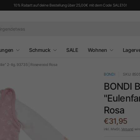
10% Rabatt auf deine Bestellung über 25,00€ mit dem Code SALE10!
ungen
Schmuck
SALE
Wohnen
Lagerv
ie" 2-tlg. 93735 | Rosewood Rosa
BONDI
SKU: 850
BONDI B
"Eulenfa
Rosa
€31,95
inkl. MwSt.
Versand
wir