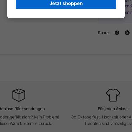
Jetzt shoppen
Kreditkartend
Kreditkarteni
Share:
tenlose Rücksendungen
Für jeden Anlass
 oder gefällt nicht? Kein Problem!
Ob Oktoberfest, Hochzeit oder Al
eine Ware kostenlos zurück.
Trachten sind vielseitig tr