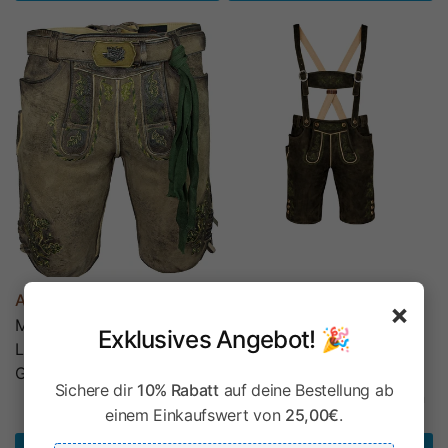
Ab €289,00
€699,00
×
MADDOX Kurze Herren
SCHWEIGERT´s Kurze
Exklusives Angebot! 🎉
Lederhose Hartsee mit
Hirsch Lederhose Hector
Gürtel | Erde Gold
mit Träger - Moor
Sichere dir
10% Rabatt
auf deine Bestellung ab
Dunkelbraun | Exklusiv von
einem Einkaufswert von
25,00€
.
MADDOX