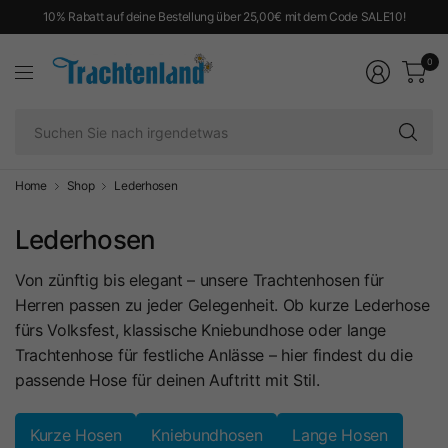
10% Rabatt auf deine Bestellung über 25,00€ mit dem Code SALE10!
0
Su
Si
na
ir
Home
Shop
Lederhosen
Lederhosen
Von zünftig bis elegant – unsere Trachtenhosen für
Herren passen zu jeder Gelegenheit. Ob kurze Lederhose
fürs Volksfest, klassische Kniebundhose oder lange
Trachtenhose für festliche Anlässe – hier findest du die
passende Hose für deinen Auftritt mit Stil.
Kurze Hosen
Kniebundhosen
Lange Hosen