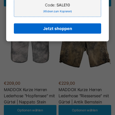
Optionen wählen
Optionen wählen
Code:
SALE10
(Klicken zum Kopieren)
Jetzt shoppen
€209,00
€229,00
MADDOX Kurze Herren
MADDOX Kurze Herren
Lederhose "Hopfensee" mit
Lederhose "Riessersee" mit
Gürtel | Nappato Stein
Gürtel | Antik Bernstein
Optionen wählen
Optionen wählen