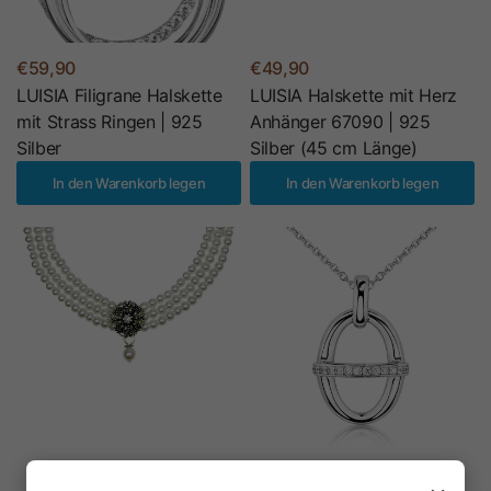
€59,90
€49,90
LUISIA Filigrane Halskette
LUISIA Halskette mit Herz
mit Strass Ringen | 925
Anhänger 67090 | 925
Silber
Silber (45 cm Länge)
In den Warenkorb legen
In den Warenkorb legen