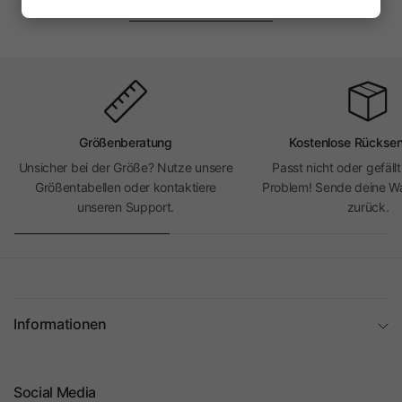
1-4 von 4 Produkten
Größenberatung
Kostenlose Rückse
Unsicher bei der Größe? Nutze unsere
Passt nicht oder gefällt
Größentabellen oder kontaktiere
Problem! Sende deine Wa
unseren Support.
zurück.
Informationen
Social Media