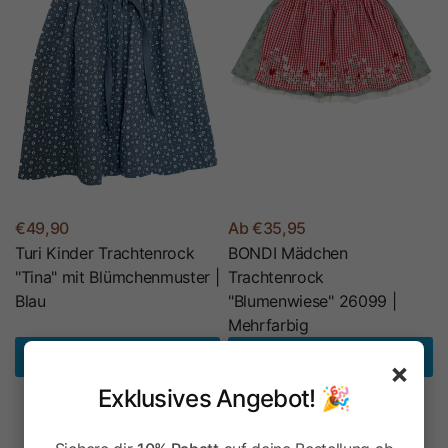
€49,90
Ab €35,95
Turi Kinder Trachtenrock
BONDI Mädchen
"Tina" mit Blümchenmuster |
Trachtenrock
Blau
"Blumenwiese" 26099 |
Mehrfarbig
Optionen wählen
Optionen wählen
×
Exklusives Angebot! 🎉