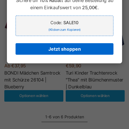
Sichere dir
10% Rabatt
auf deine Bestellung ab
einem Einkaufswert von
25,00€
.
Code:
SALE10
(Klicken zum Kopieren)
Jetzt shoppen
Ab €37,95
€59,90
BONDI Mädchen Samtrock
Turi Kinder Trachtenrock
mit Schürze 26104 |
"Thea" mit Blümchenmuster
Blueberry
| Dunkelblau
Optionen wählen
Optionen wählen
1-6 von 6 Produkten