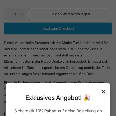
In den Warenkorb legen
Jetzt zum Checkout
Dieser zauberhafte Sommerrock der Marke Turi Landhaus wird Sie
und Ihre Tochter ganz sicher begeistern. Der Kinderrock ist aus
einem angenehm weichen Baumwollstoff mit zartem
Blümchenmuster in der Farbe Dunkelblau hergestellt.
Er passt sich
mit seinem im Rücken eingearbeitetem Gummizug perfekt der Taille
an und ein langes Schleifenband ergänzt den süßen Rock.
Ein luftig leichter Kinderrock als Alternative zum Dirndl für warme
×
Sommertage, Qualität und Design werden Sie ganz sicher
begeistern. Der Mädchen Rock ist schön für festliche Anlässe und
Exklusives Angebot! 🎉
auch für den nächsten Besuch beim Oktoberfest oder Volksfest.
Sichere dir
10% Rabatt
auf deine Bestellung ab
Herstellerinformationen