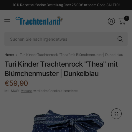
10% Rabatt auf deine Bestellung über 25,00€ mit dem Code SALE10!
0
Su
Si
na
ir
Home
Turi Kinder Trachtenrock "Thea" mit Blümchenmuster | Dunkelblau
Turi Kinder Trachtenrock "Thea" mit
Blümchenmuster | Dunkelblau
€59,90
inkl. MwSt.
Versand
wird beim Checkout berechnet