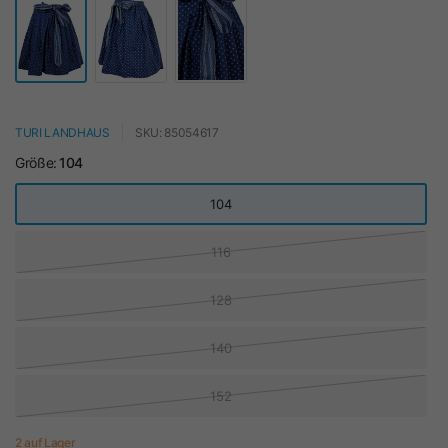
TURI LANDHAUS
SKU: 85054617
Größe:
104
104
116
128
140
152
2 auf Lager