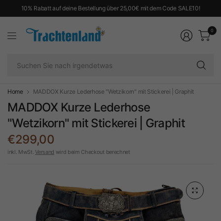
10% Rabatt auf deine Bestellung über 25,00€ mit dem Code SALE10!
0
Su
Si
na
ir
Home
MADDOX Kurze Lederhose "Wetzikorn" mit Stickerei | Graphit
MADDOX Kurze Lederhose
"Wetzikorn" mit Stickerei | Graphit
€299,00
inkl. MwSt.
Versand
wird beim Checkout berechnet