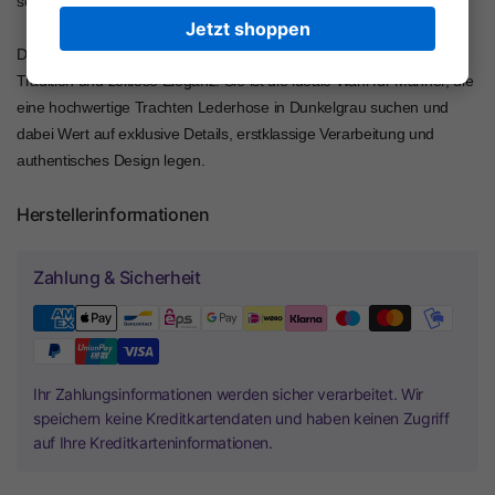
souveränen Auftritt.
Jetzt shoppen
Die MADDOX Lederhose „Wetzikorn“ in Graphit steht für Qualität,
Tradition und zeitlose Eleganz. Sie ist die ideale Wahl für Männer, die
eine hochwertige Trachten Lederhose in Dunkelgrau suchen und
dabei Wert auf exklusive Details, erstklassige Verarbeitung und
authentisches Design legen.
Herstellerinformationen
Zahlung & Sicherheit
Ihr Zahlungsinformationen werden sicher verarbeitet. Wir
speichern keine Kreditkartendaten und haben keinen Zugriff
auf Ihre Kreditkarteninformationen.