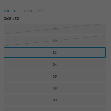
MADDOX
SKU: 85061778
Größe:
52
48
50
52
54
56
58
60