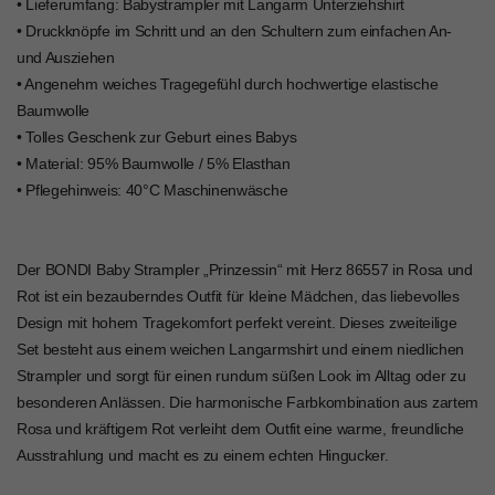
• Lieferumfang: Babystrampler mit Langarm Unterziehshirt
• Druckknöpfe im Schritt und an den Schultern zum einfachen An-
und Ausziehen
• Angenehm weiches Tragegefühl durch hochwertige elastische
Baumwolle
• Tolles Geschenk zur Geburt eines Babys
• Material: 95% Baumwolle / 5% Elasthan
• Pflegehinweis: 40°C Maschinenwäsche
Der BONDI Baby Strampler „Prinzessin“ mit Herz 86557 in Rosa und
Rot ist ein bezauberndes Outfit für kleine Mädchen, das liebevolles
Design mit hohem Tragekomfort perfekt vereint. Dieses zweiteilige
Set besteht aus einem weichen Langarmshirt und einem niedlichen
Strampler und sorgt für einen rundum süßen Look im Alltag oder zu
besonderen Anlässen. Die harmonische Farbkombination aus zartem
Rosa und kräftigem Rot verleiht dem Outfit eine warme, freundliche
Ausstrahlung und macht es zu einem echten Hingucker.