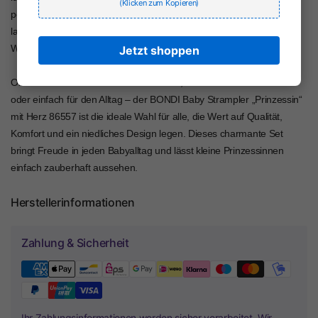
(Klicken zum Kopieren)
perfekt ab. Die hochwertige Verarbeitung garantiert zudem eine
lange Haltbarkeit sowie Form- und Farbtreue auch nach häufigem
Waschen.
Jetzt shoppen
Ob als liebevolles Geschenk zur Geburt, für besondere Momente
oder einfach für den Alltag – der BONDI Baby Strampler „Prinzessin“
mit Herz 86557 ist die ideale Wahl für alle, die Wert auf Qualität,
Komfort und ein niedliches Design legen. Dieses charmante Set
bringt Freude in jeden Babyalltag und lässt kleine Prinzessinnen
einfach zauberhaft aussehen.
Herstellerinformationen
Zahlung & Sicherheit
Ihr Zahlungsinformationen werden sicher verarbeitet. Wir