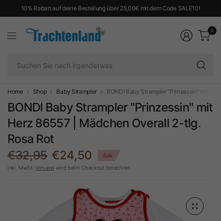
10% Rabatt auf deine Bestellung über 25,00€ mit dem Code SALE10!
0
Su
Si
na
ir
Home
Shop
Baby Strampler
BONDI Baby Strampler "Prinzessin" mit Herz
BONDI Baby Strampler "Prinzessin" mit
Herz 86557 | Mädchen Overall 2-tlg.
Rosa Rot
€32,95
€24,50
Sale
inkl. MwSt.
Versand
wird beim Checkout berechnet