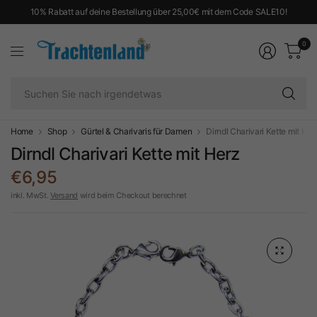
10% Rabatt auf deine Bestellung über 25,00€ mit dem Code SALE10!
0
Su
Si
na
ir
Home
Shop
Gürtel & Charivaris für Damen
Dirndl Charivari Kette mit Her
Dirndl Charivari Kette mit Herz
€6,95
inkl. MwSt.
Versand
wird beim Checkout berechnet