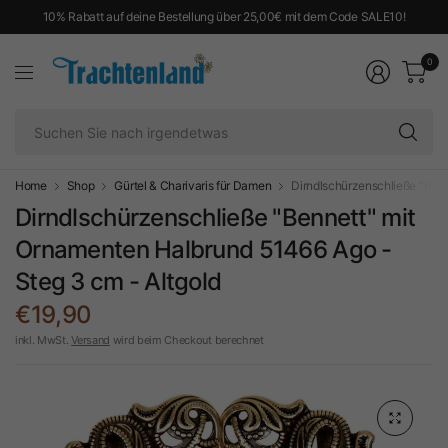
10% Rabatt auf deine Bestellung über 25,00€ mit dem Code SALE10!
0
Su
Si
na
ir
Home
Shop
Gürtel & Charivaris für Damen
Dirndlschürzenschließe "Benn
Dirndlschürzenschließe "Bennett" mit
Ornamenten Halbrund 51466 Ago -
Steg 3 cm - Altgold
€19,90
inkl. MwSt.
Versand
wird beim Checkout berechnet