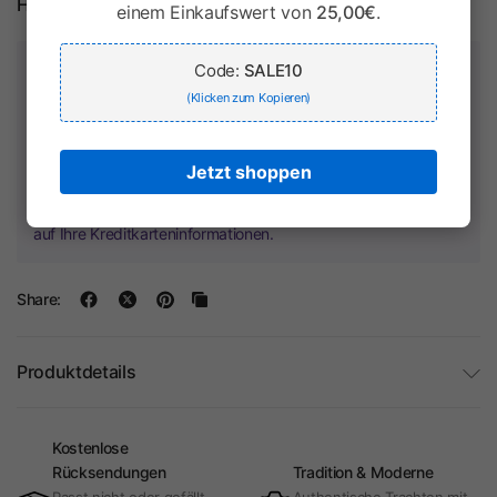
Herstellerinformationen
einem Einkaufswert von
25,00€
.
Zahlung & Sicherheit
Code:
SALE10
(Klicken zum Kopieren)
Jetzt shoppen
Ihr Zahlungsinformationen werden sicher verarbeitet. Wir
speichern keine Kreditkartendaten und haben keinen Zugriff
auf Ihre Kreditkarteninformationen.
Share:
Produktdetails
Kostenlose
Rücksendungen
Tradition & Moderne