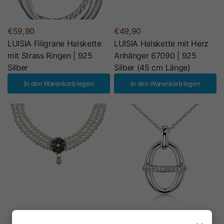
€59,90
€49,90
LUISIA Filigrane Halskette
LUISIA Halskette mit Herz
mit Strass Ringen | 925
Anhänger 67090 | 925
Silber
Silber (45 cm Länge)
In den Warenkorb legen
In den Warenkorb legen