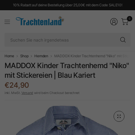
10% Rabatt auf deine Bestellung über 25,00€ mit dem Code SALE10!
0
Su
Si
na
ir
Home
Shop
Hemden
MADDOX Kinder Trachtenhemd "Niko" mit Stickereie
MADDOX Kinder Trachtenhemd "Niko"
mit Stickereien | Blau Kariert
€24,90
inkl. MwSt.
Versand
wird beim Checkout berechnet