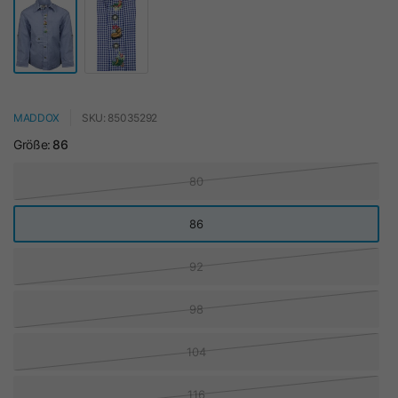
MADDOX
SKU: 85035292
Größe:
86
80
86
92
98
104
116