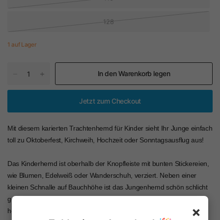
128
1 auf Lager
In den Warenkorb legen
Jetzt zum Checkout
Mit diesem karierten Trachtenhemd für Kinder sieht Ihr Junge einfach
toll zu Oktoberfest, Kirchweih, Hochzeit oder Sonntagsausflug aus!
Das Kinderhemd ist oberhalb der Knopfleiste mit bunten Stickereien,
wie Blumen, Edelweiß oder Wanderschuh, verziert. Neben einer
kleinen Schnalle auf Bauchhöhe ist das Jungenhemd schön schlicht
gehalten und wird durchgehend vorn mit Knöpfen geschlossen. An
×
heißen Sommertagen können die langen Ärmel des