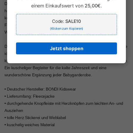
Dank der vielseitigen Farbgebung lässt sich die BONDI Fleecejacke
einem Einkaufswert von
25,00€
.
hervorragend zu Jeans, Leggings, Kleidern oder Trachtenmode
kombinieren. Ob für den Kindergarten, einen Spaziergang,
Code:
SALE10
Familienfeiern oder das Oktoberfest – diese Jacke bietet Komfort,
(Klicken zum Kopieren)
Wärme und einen unverwechselbaren Look.
Die BONDI Baby Mädchen Fleecejacke „Freches Madl“ 86851 ist die
Jetzt shoppen
ideale Wahl für Eltern, die Wert auf hochwertige Materialien,
kindgerechten Komfort und ein besonders charmantes Design legen.
Ein kuscheliger Begleiter für die kalte Jahreszeit und eine
wunderschöne Ergänzung jeder Babygarderobe.
• Deutscher Hersteller: BONDI Kidswear
• Lieferumfang: Fleecejacke
• durchgehende Knopfleiste mit Herzknöpfen zum leichten An- und
Ausziehen
• tolle Herz Stickerei und Weblabel
• kuschelig weiches Material