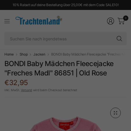
10% Rabatt auf deine Bestellung über 25,00€ mit dem Code SALE10!
0
Su
Si
na
ir
Home
Shop
Jacken
BONDI Baby Mädchen Fleecejacke "Freches Madl" 
BONDI Baby Mädchen Fleecejacke
"Freches Madl" 86851 | Old Rose
€32,95
inkl. MwSt.
Versand
wird beim Checkout berechnet