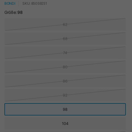
BONDI
SKU: 85059251
Größe:
98
62
68
74
80
86
92
98
104