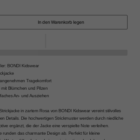
In den Warenkorb legen
ller: BONDI Kidswear
ickjacke
ür angenehmen Tragekomfort
ei mit Blümchen und Pilzen
infaches An- und Ausziehen
Strickjacke in zartem Rosa von BONDI Kidswear vereint stilvolles
len Details. Die hochwertigen Strickmuster werden durch niedliche
ive ergänzt, die der Jacke eine verspielte Note verleihen.
 runden das charmante Design ab. Perfekt für kleine