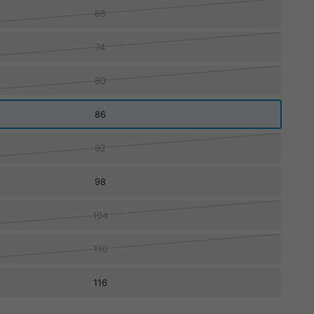
68
74
80
86
92
98
104
110
116