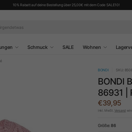
10% Rabatt auf deine Bestellung über 25,00€ mit dem Code SALE10!
ungen
Schmuck
SALE
Wohnen
Lagerv
sé
BONDI
SKU: 850
BONDI B
86931 |
€39,95
inkl. MwSt.
Versand
wir
Größe:
86