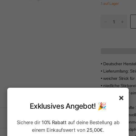
1 auf Lager
• Deutscher Herste
• Lieferumfang: Str
• weicher Strick f
• niedliche Sticker
• Knopfleiste für e
×
Exklusives Angebot! 🎉
Diese zauberhafte 
Design mit liebevol
Sichere dir
10% Rabatt
auf deine Bestellung ab
Pilz- und Blumenmot
einem Einkaufswert von
25,00€
Herzförmige Knöpfe
.