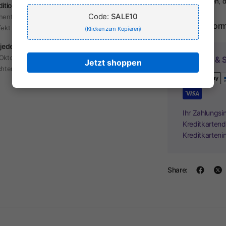
Abenteurerinnen, d
dition & Moderne
Code:
SALE10
hentische Trachten mit modernem Touch –
Herstellerinfor
fekt für jeden Anlass.
(Klicken zum Kopieren)
 jeden Anlass
Oktoberfest, Hochzeit oder Alltag – unsere
Zahlung & S
Jetzt shoppen
hten sind vielseitig tragbar.
Ihr Zahlungsi
Kreditkartend
Kreditkarteni
Share: