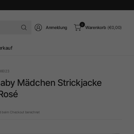
Suchen
0
Anmeldung
Warenkorb
(€0,00)
Sie
nach
irgendetwas
erkauf
86023
aby Mädchen Strickjacke
 Rosé
d beim Checkout berechnet