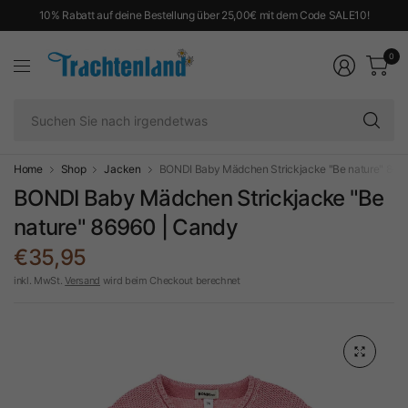
10% Rabatt auf deine Bestellung über 25,00€ mit dem Code SALE10!
0
Su
Si
na
ir
Home
Shop
Jacken
BONDI Baby Mädchen Strickjacke "Be nature" 869
BONDI Baby Mädchen Strickjacke "Be
nature" 86960 | Candy
€35,95
inkl. MwSt.
Versand
wird beim Checkout berechnet