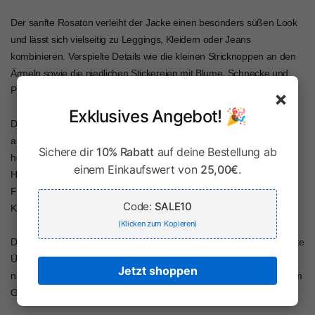
Der sanfte Rosaton verleiht der Jacke einen besonders süßen Look
und lässt sich vielseitig zu Leggings, Kleidern oder Jeans
kombinieren. Verspielte Details wie die kleinen Stricknoppen an den
Ärmeln sowie die niedlichen Stickereien mit Blume, Schnecke und
Pilz machen diese BONDI Strickjacke zu einem echten Hingucker.
×
Exklusives Angebot! 🎉
Dank der praktischen Knopfleiste lässt sich die Babyjacke bequem
an- und ausziehen. Das angenehm weiche Material sorgt dabei für
Sichere dir
10% Rabatt
auf deine Bestellung ab
hohen Tragekomfort an kühleren Tagen im Frühling, Sommer oder
einem Einkaufswert von
25,00€
.
Herbst. Ob für den Alltag, den Kindergarten oder besondere
Familienmomente – diese Baby Mädchen Strickjacke verbindet
Code:
SALE10
Komfort, Qualität und einen bezaubernden Look.
(Klicken zum Kopieren)
Die BONDI Baby Strickjacke „Be nature“ eignet sich perfekt als leichte
Übergangsjacke und ergänzt jedes Outfit mit einem liebevollen,
Jetzt shoppen
natürlichen Stil. Ideal auch als Geschenk zur Geburt, Taufe oder zum
Geburtstag.