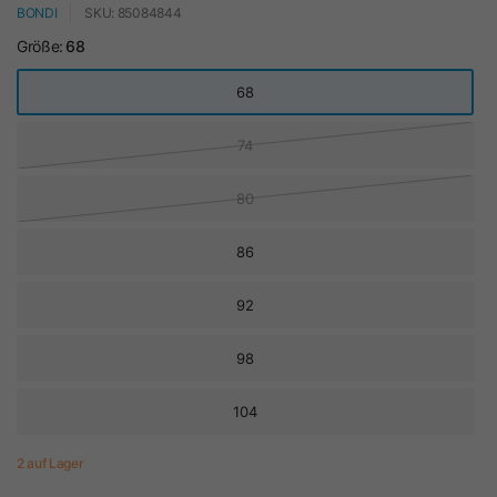
BONDI
SKU: 85084844
Größe:
68
68
74
80
86
92
98
104
2 auf Lager