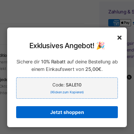
Zahlung & S
×
Ihr Zahlungsi
Exklusives Angebot! 🎉
Kreditkartend
dition & Moderne
Kreditkarteni
Sichere dir
10% Rabatt
auf deine Bestellung ab
hentische Trachten mit modernem Touch –
einem Einkaufswert von
25,00€
.
fekt für jeden Anlass.
Share:
 jeden Anlass
Code:
SALE10
Oktoberfest, Hochzeit oder Alltag – unsere
(Klicken zum Kopieren)
hten sind vielseitig tragbar.
Jetzt shoppen