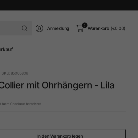
Suchen
0
Anmeldung
Warenkorb
(€0,00)
Sie
nach
irgendetwas
erkauf
SKU: 85005806
ollier mit Ohrhängern - Lila
d beim Checkout berechnet
In den Warenkorb legen