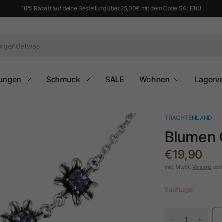
10% Rabatt auf deine Bestellung über 25,00€ mit dem Code SALE10!
ungen
Schmuck
SALE
Wohnen
Lagerv
TRACHTENLAND
Blumen C
€19,90
inkl. MwSt.
Versand
wir
5 auf Lager