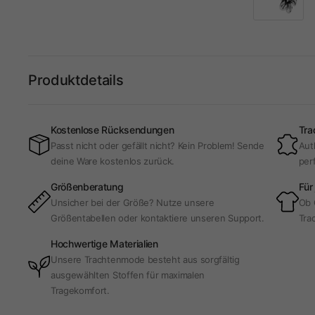
Produktdetails
Kostenlose Rücksendungen
Tra
Passt nicht oder gefällt nicht? Kein Problem! Sende
Aut
deine Ware kostenlos zurück.
per
Größenberatung
Für
Unsicher bei der Größe? Nutze unsere
Ob 
Größentabellen oder kontaktiere unseren Support.
Trac
Hochwertige Materialien
Unsere Trachtenmode besteht aus sorgfältig
ausgewählten Stoffen für maximalen
Tragekomfort.