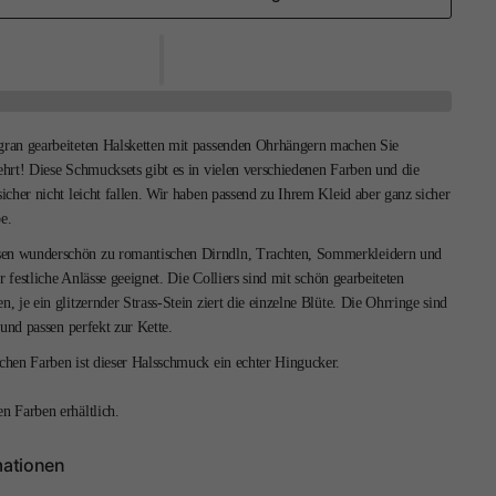
igran gearbeiteten Halsketten mit passenden Ohrhängern machen Sie
kehrt! Diese Schmucksets gibt es in vielen verschiedenen Farben und die
cher nicht leicht fallen. Wir haben passend zu Ihrem Kleid aber ganz sicher
e.
sen wunderschön zu romantischen Dirndln, Trachten, Sommerkleidern und
r festliche Anlässe geeignet. Die Colliers sind mit schön gearbeiteten
n, je ein glitzernder Strass-Stein ziert die einzelne Blüte. Die Ohrringe sind
 und passen perfekt zur Kette.
schen Farben ist dieser Halsschmuck ein echter Hingucker.
en Farben erhältlich.
mationen