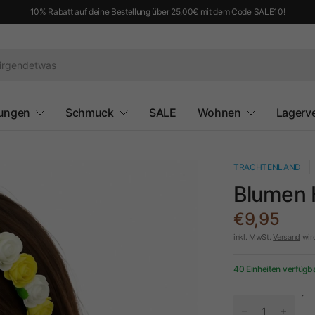
10% Rabatt auf deine Bestellung über 25,00€ mit dem Code SALE10!
ungen
Schmuck
SALE
Wohnen
Lagerv
TRACHTENLAND
Blumen H
€9,95
inkl. MwSt.
Versand
wir
40 Einheiten verfügb