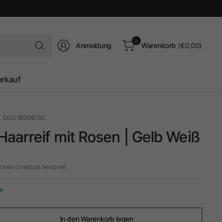
Suchen
0
Anmeldung
Warenkorb
(€0,00)
Sie
nach
irgendetwas
erkauf
SKU: 85006793
aarreif mit Rosen | Gelb Weiß
d beim Checkout berechnet
ar
In den Warenkorb legen