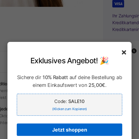
Ihr Zahlungsi
Kreditkartend
Kreditkarteni
×
Share:
Exklusives Angebot! 🎉
Sichere dir
10% Rabatt
auf deine Bestellung ab
dition & Moderne
einem Einkaufswert von
25,00€
.
hentische Trachten mit modernem Touch –
fekt für jeden Anlass.
Code:
SALE10
 jeden Anlass
(Klicken zum Kopieren)
Oktoberfest, Hochzeit oder Alltag – unsere
hten sind vielseitig tragbar.
Jetzt shoppen