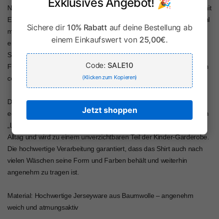
Exklusives Angebot! 🎉
Naturburschen, die sich gerne in der Natur austoben und die Welt mit
Entdeckergeist erkunden. Es lässt sich vielseitig kombinieren, sowohl
Sichere dir
10% Rabatt
auf deine Bestellung ab
mit Jeans als auch mit klassischen Trachtenhosen, und sorgt für
einem Einkaufswert von
25,00€
.
einen modernen, aber gleichzeitig traditionellen Look. Egal, ob beim
Spielen im Garten, beim Ausflug in die Natur oder bei einem
Code:
SALE10
Familienfest – dieses T-Shirt passt immer und lässt Ihr Kind in einem
(Klicken zum Kopieren)
coolen, selbstbewussten Look strahlen.
Das T-Shirt ist nicht nur funktional und praktisch, sondern auch ein
Jetzt shoppen
echter Hingucker, der die lässige, freche Persönlichkeit eines kleinen
„Lausbubs“ unterstreicht. Es ist das perfekte Kleidungsstück für den
Alltag und wird zu einem unverzichtbaren Teil der Kinder-Garderobe.
Die hochwertige Verarbeitung garantiert, dass das Shirt auch nach
vielen Wäschen seine Form und Farben behält und weiterhin
angenehm zu tragen ist.
Material: Hochwertige Jerseyware aus Baumwolle – angenehm
weich und atmungsaktiv