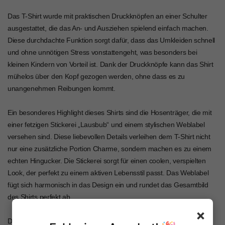
Das T-Shirt wurde mit praktischen Druckknöpfen an einer Schulter
ausgestattet, die das An- und Ausziehen spielend einfach machen.
Diese durchdachte Funktion sorgt dafür, dass das Umkleiden schnell
und ohne unnötigen Stress vonstattengeht, was besonders bei
kleinen Kindern von Vorteil ist. Dank der Druckknöpfe kann das Shirt
mühelos über den Kopf gezogen werden, ohne dass es zu
unangenehmen Reibungen kommt.
Ein besonderes Highlight dieses Shirts sind die Hosenträger, die mit
einer fetzigen Stickerei „Lausbub“ und einem stylischen Weblabel
versehen sind. Diese liebevollen Details verleihen dem T-Shirt nicht
nur eine zusätzliche Portion Charme, sondern machen es zu einem
echten Hingucker. Die Stickerei sorgt für einen coolen, verspielten
Look, der perfekt zu einem aktiven Lebensstil passt. Das Weblabel
fügt sich harmonisch in das Design ein und rundet das Gesamtbild
des Shirts perfekt ab.
×
Dieses coole Fun-Shirt ist genau das Richtige für flotte