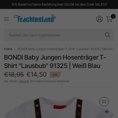
10% Rabatt auf deine Bestellung über 25,00€ mit dem Code SALE10!
0
Su
Si
na
ir
Home
BONDI Baby Jungen Hosenträger T-Shirt "Lausbub" 91325 | Weiß Blau
BONDI Baby Jungen Hosenträger T-
Shirt "Lausbub" 91325 | Weiß Blau
€18,95
€14,50
Sale
inkl. MwSt.
Versand
wird beim Checkout berechnet