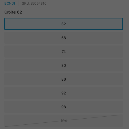
BONDI
SKU: 85054810
Größe:
62
62
68
74
80
86
92
98
104