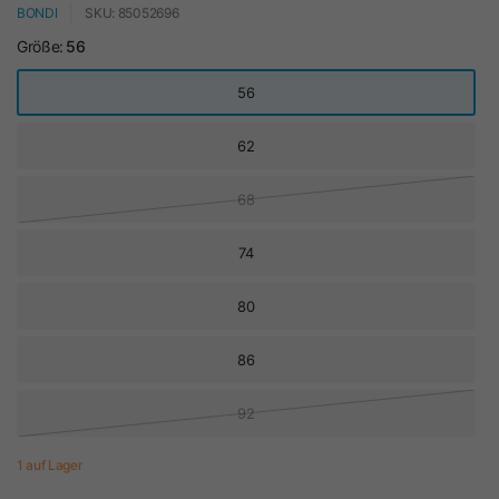
BONDI
SKU: 85052696
Größe:
56
56
62
68
74
80
86
92
1 auf Lager