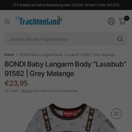
10% Rabatt auf deine Bestellung über 25,00€ mit dem Code SALE10!
0
Su
Si
na
ir
Home
BONDI Baby Langarm Body "Lausbub" 91582 | Grey Melange
BONDI Baby Langarm Body "Lausbub"
91582 | Grey Melange
€23,95
inkl. MwSt.
Versand
wird beim Checkout berechnet