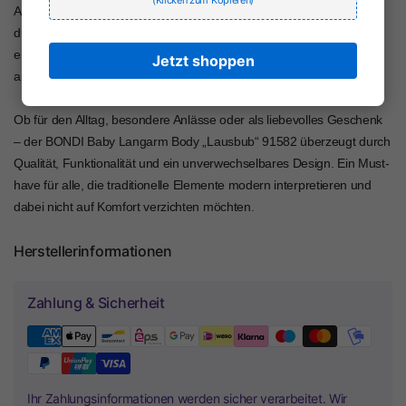
(Klicken zum Kopieren)
Alltag für Eltern komfortabler und stressfreier gestaltet. Die
durchdachte Passform bietet ausreichend Bewegungsfreiheit, ohne
einzuengen, und passt sich optimal den Bedürfnissen Ihres Babys
Jetzt shoppen
an.
Ob für den Alltag, besondere Anlässe oder als liebevolles Geschenk
– der BONDI Baby Langarm Body „Lausbub“ 91582 überzeugt durch
Qualität, Funktionalität und ein unverwechselbares Design. Ein Must-
have für alle, die traditionelle Elemente modern interpretieren und
dabei nicht auf Komfort verzichten möchten.
Herstellerinformationen
Zahlung & Sicherheit
Ihr Zahlungsinformationen werden sicher verarbeitet. Wir