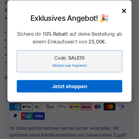
Paspeln machen die Kinderhose zum tollen Hingucker. Die
×
Kinderhose ist perfekt für Oktoberfest und Volksfest und lässt sich
Exklusives Angebot! 🎉
auch im Alltag prima kombinieren.
• Deutscher Hersteller: BONDI Kidswear
Sichere dir
10% Rabatt
auf deine Bestellung ab
• Lieferumfang: Lange Kinder Jeans
einem Einkaufswert von
25,00€
.
• aus leicht elastischem Baumwollmaterial
• Größen verstellbarer Latz zum leichten An- und Ausziehen
Code:
SALE10
• Trachtenknöpfe und Stickereien zur Verzierung
(Klicken zum Kopieren)
Herstellerinformationen
Jetzt shoppen
Zahlung & Sicherheit
Ihr Zahlungsinformationen werden sicher verarbeitet. Wir
speichern keine Kreditkartendaten und haben keinen Zugriff