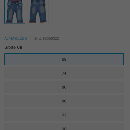
ALPENGLÜCK
SKU: 85059322
Größe:
68
68
74
80
86
92
98