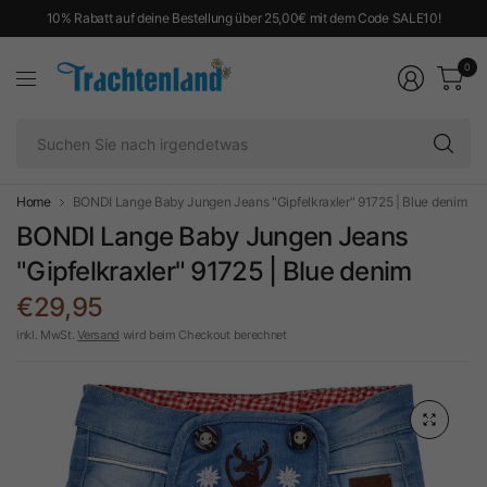
10% Rabatt auf deine Bestellung über 25,00€ mit dem Code SALE10!
0
Su
Si
na
ir
Home
BONDI Lange Baby Jungen Jeans "Gipfelkraxler" 91725 | Blue denim
BONDI Lange Baby Jungen Jeans
"Gipfelkraxler" 91725 | Blue denim
€29,95
inkl. MwSt.
Versand
wird beim Checkout berechnet