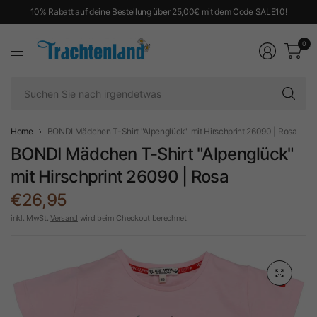
10% Rabatt auf deine Bestellung über 25,00€ mit dem Code SALE10!
0
Su
Si
na
ir
Home
BONDI Mädchen T-Shirt "Alpenglück" mit Hirschprint 26090 | Rosa
BONDI Mädchen T-Shirt "Alpenglück"
mit Hirschprint 26090 | Rosa
€26,95
inkl. MwSt.
Versand
wird beim Checkout berechnet