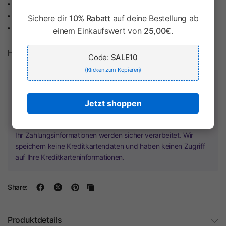
• Lieferumfang: Kinder T-Shirt
• stylische Verarbeitung mit modischen Raglanärmeln
Sichere dir
10% Rabatt
auf deine Bestellung ab
• mit schöner Rehkitz und Herz-Applikation
einem Einkaufswert von
25,00€
.
Herstellerinformationen
Code:
SALE10
(Klicken zum Kopieren)
Zahlung & Sicherheit
Jetzt shoppen
Ihr Zahlungsinformationen werden sicher verarbeitet. Wir
speichern keine Kreditkartendaten und haben keinen Zugriff
auf Ihre Kreditkarteninformationen.
Share:
Produktdetails