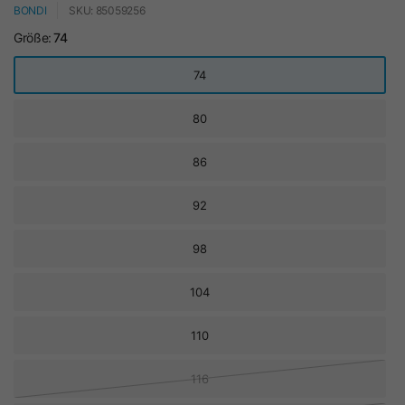
BONDI
SKU: 85059256
Größe:
74
74
80
86
92
98
104
110
116