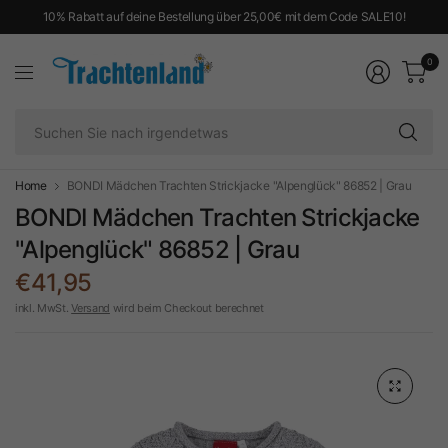
10% Rabatt auf deine Bestellung über 25,00€ mit dem Code SALE10!
0
Su
Si
na
ir
Home
BONDI Mädchen Trachten Strickjacke "Alpenglück" 86852 | Grau
BONDI Mädchen Trachten Strickjacke
"Alpenglück" 86852 | Grau
€41,95
inkl. MwSt.
Versand
wird beim Checkout berechnet