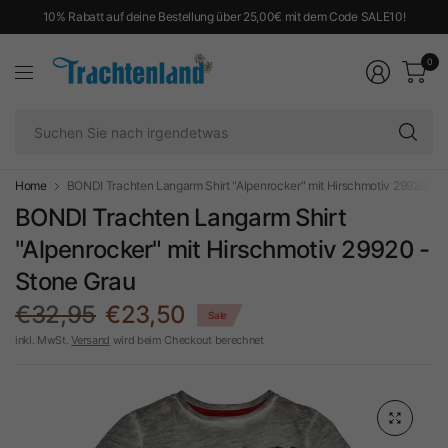
10% Rabatt auf deine Bestellung über 25,00€ mit dem Code SALE10!
0
Su
Si
na
ir
Home
BONDI Trachten Langarm Shirt "Alpenrocker" mit Hirschmotiv 29920 - S
BONDI Trachten Langarm Shirt
"Alpenrocker" mit Hirschmotiv 29920 -
Stone Grau
€32,95
€23,50
Sale
inkl. MwSt.
Versand
wird beim Checkout berechnet