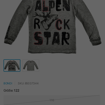
BONDI
SKU: 85037344
Größe:
122
116