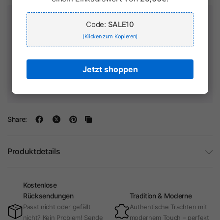
Zahlung & Sicherheit
Code:
SALE10
(Klicken zum Kopieren)
Jetzt shoppen
Ihr Zahlungsinformationen werden sicher verarbeitet. Wir
speichern keine Kreditkartendaten und haben keinen Zugriff
auf Ihre Kreditkarteninformationen.
Share:
Produktdetails
Kostenlose
Rücksendungen
Tradition & Moderne
Passt nicht oder gefällt
Authentische Trachten mit
nicht? Kein Problem! Sende
modernem Touch – perfekt