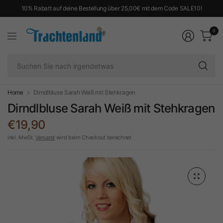
10% Rabatt auf deine Bestellung über 25,00€ mit dem Code SALE10!
0
Su
Si
na
ir
Home
Dirndlbluse Sarah Weiß mit Stehkragen
Dirndlbluse Sarah Weiß mit Stehkragen
€19,90
inkl. MwSt.
Versand
wird beim Checkout berechnet