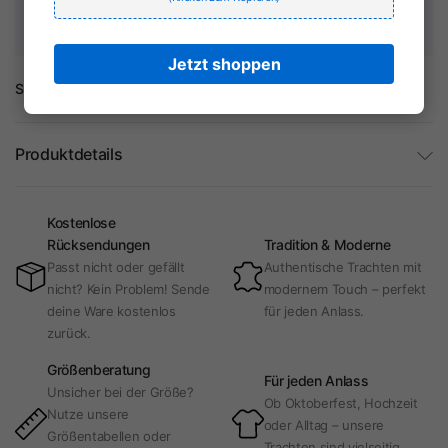
speichern keine Kreditkartendaten und haben keinen Zugriff
auf Ihre Kreditkarteninformationen.
Jetzt shoppen
Share:
Produktdetails
Kostenlose
Rücksendungen
Tradition & Moderne
Passt nicht oder gefällt
Authentische Trachten mit
nicht? Kein Problem! Sende
modernem Touch – perfekt
deine Ware kostenlos
für jeden Anlass.
zurück.
Größenberatung
Für jeden Anlass
Unsicher bei der Größe?
Ob Oktoberfest, Hochzeit
Nutze unsere
oder Alltag – unsere
Größentabellen oder
Trachten sind vielseitig