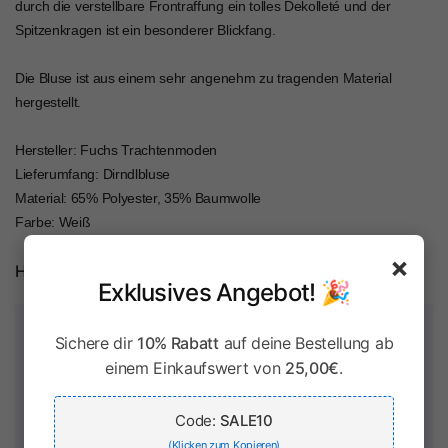
durch die verstellbare Frontraffung ein tolles Dekolleté und der
Spitzenkragen ist ein besonderer Blickfang.
Die Bluse ist aus einem sehr angenehm zu tragenden Material
hergestellt.
Hersteller: Fuchs Trachtenmoden
Lieferumfang: Dirndlbluse
Material: 65% Polyester, 35% Baumwolle
Farbe: Weiß
×
Herstellerinformationen
Exklusives Angebot! 🎉
Zahlung & Sicherheit
Sichere dir
10% Rabatt
auf deine Bestellung ab
einem Einkaufswert von
25,00€
.
Code:
SALE10
Ihr Zahlungsinformationen werden sicher verarbeitet. Wir
(Klicken zum Kopieren)