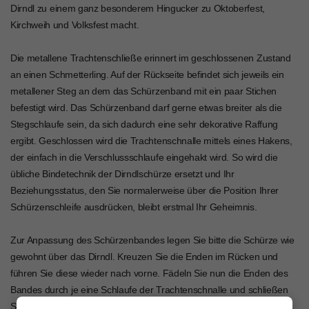
Dirndl zu einem ganz besonderem Hingucker zu Oktoberfest,
Kirchweih und Volksfest macht.
Die metallene Trachtenschließe erinnert im geschlossenen Zustand
an einen Schmetterling. Auf der Rückseite befindet sich jeweils ein
metallener Steg an dem das Schürzenband mit ein paar Stichen
befestigt wird. Das Schürzenband darf gerne etwas breiter als die
Stegschlaufe sein, da sich dadurch eine sehr dekorative Raffung
ergibt. Geschlossen wird die Trachtenschnalle mittels eines Hakens,
der einfach in die Verschlussschlaufe eingehakt wird. So wird die
übliche Bindetechnik der Dirndlschürze ersetzt und Ihr
Beziehungsstatus, den Sie normalerweise über die Position Ihrer
Schürzenschleife ausdrücken, bleibt erstmal Ihr Geheimnis.
Zur Anpassung des Schürzenbandes legen Sie bitte die Schürze wie
gewohnt über das Dirndl. Kreuzen Sie die Enden im Rücken und
führen Sie diese wieder nach vorne. Fädeln Sie nun die Enden des
Bandes durch je eine Schlaufe der Trachtenschnalle und schließen
Sie die Klammer vorne. Ziehen Sie nun die Enden des