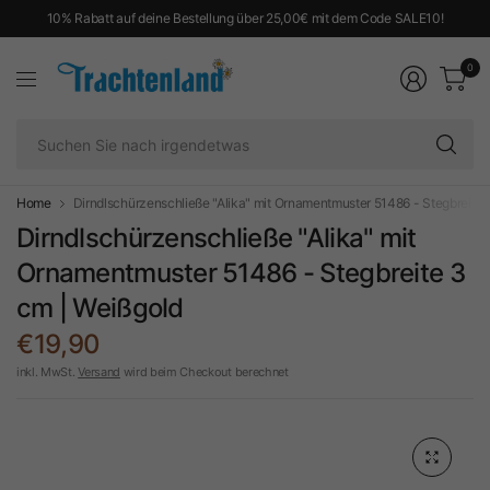
10% Rabatt auf deine Bestellung über 25,00€ mit dem Code SALE10!
0
Su
Si
na
ir
Home
Dirndlschürzenschließe "Alika" mit Ornamentmuster 51486 - Stegbreite 
Dirndlschürzenschließe "Alika" mit
Ornamentmuster 51486 - Stegbreite 3
cm | Weißgold
€19,90
inkl. MwSt.
Versand
wird beim Checkout berechnet