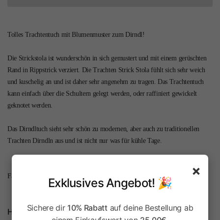
Tolles Trachtentuch mit Blumenmuster zum Dirndl!
Die Strickstola ist wunderschön in sich gemustert und mit einem gerüschten
Rand in Rippstrick verziert. Die Trachten Strick Stola fühlt sich sehr weich
und kuschelig an und ist daher sehr angenehm zu tragen. Das Trachtentuch
kann einfach über die Schultern gelegt werden, oder raffiniert gewickelt
geknotet werden.
Das Dirndltuch sieht sehr schön zu modernen, aber auch zu traditionellen
Trachten Dirndln aus und ist nicht nur was für kühle Tage.
×
Farbabweichungen möglich!
Exklusives Angebot! 🎉
Sichere dir
10% Rabatt
auf deine Bestellung ab
Herstellerinformationen