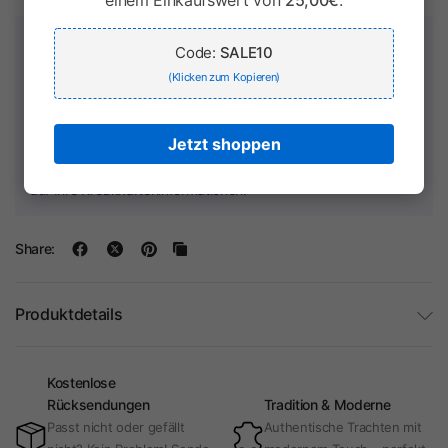
einem Einkaufswert von
25,00€
.
Zahlung & Sicherheit
Code:
SALE10
(Klicken zum Kopieren)
Jetzt shoppen
Ihr Zahlungsinformationen werden sicher verarbeitet. Wir
speichern keine Kreditkartendaten und haben keinen Zugriff
auf Ihre Kreditkarteninformationen.
Share:
Produktdetails
Kostenlose
Rücksendungen
Tradition & Moderne
Passt nicht oder gefällt
Authentische Trachten mit