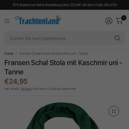
10% Rabatt auf deine Bestellung über 25,00€ mit dem Code SALE10!
0
Su
Si
na
ir
Home
Fransen Schal Stola mit Kaschmir uni - Tanne
Fransen Schal Stola mit Kaschmir uni -
Tanne
€24,95
inkl. MwSt.
Versand
wird beim Checkout berechnet