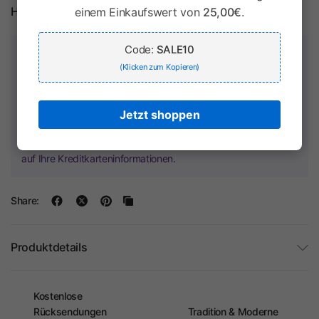
Herstellerinformationen
einem Einkaufswert von
25,00€
.
Code:
SALE10
Zahlung & Sicherheit
(Klicken zum Kopieren)
Jetzt shoppen
Ihr Zahlungsinformationen werden sicher verarbeitet. Wir
speichern keine Kreditkartendaten und haben keinen Zugriff
auf Ihre Kreditkarteninformationen.
Share:
Produktdetails
Kostenlose
Rücksendungen
Tradition & Moderne