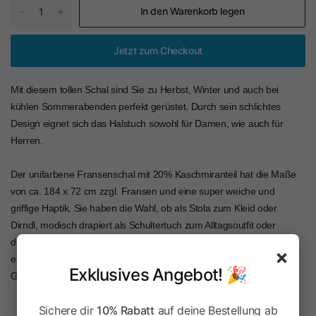
In den Warenkorb legen
Jetzt zum Checkout
Mit diesem tollen Schal sind Sie zu Herbst, Winter und auch bei
kühlen Sommerabenden perfekt gerüstet. Durch sein schlichtes
Design eignet sich das Halstuch sowohl für Damen, wie auch für
Herren.
Der unifarbene Fransenschal mit 20% Kaschmiranteil hat die Maße
von ca. 184 x 72 cm zzgl. Fransen und eine super weiche und
griffige Haptik. Sie haben die Wahl, ob als Stola zum Kleid oder
Dirndl, modisch drapiert als Schultertuch zum Alltagsoutfit oder
dezent zusammen gebunden, der hochwertige Webschal ist immer
×
ein Hingucker und wird garantiert zum geliebten Accessoire in Ihrer
Exklusives Angebot! 🎉
Gardarobe.
Sichere dir
10% Rabatt
auf deine Bestellung ab