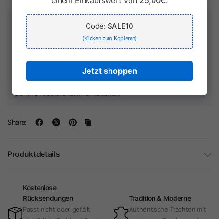
einem Einkaufswert von
25,00€
.
Zahlung & Sicherheit
Code:
SALE10
(Klicken zum Kopieren)
Jetzt shoppen
Ihr Zahlungsinformationen werden sicher verarbeitet. Wir
speichern keine Kreditkartendaten und haben keinen Zugriff
auf Ihre Kreditkarteninformationen.
Share:
Produktdetails
Kostenlose
Rücksendungen
Tradition & Moderne
Passt nicht oder gefällt
Authentische Trachten mit