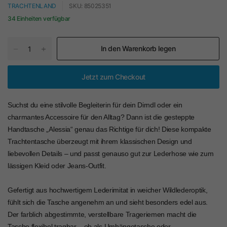
TRACHTENLAND
SKU: 85025351
34 Einheiten verfügbar
In den Warenkorb legen
Jetzt zum Checkout
Suchst du eine stilvolle Begleiterin für dein Dirndl oder ein
charmantes Accessoire für den Alltag? Dann ist die gesteppte
Handtasche „Alessia“ genau das Richtige für dich! Diese kompakte
Trachtentasche überzeugt mit ihrem klassischen Design und
liebevollen Details – und passt genauso gut zur Lederhose wie zum
lässigen Kleid oder Jeans-Outfit.
Gefertigt aus hochwertigem Lederimitat in weicher Wildlederoptik,
fühlt sich die Tasche angenehm an und sieht besonders edel aus.
Der farblich abgestimmte, verstellbare Trageriemen macht die
Tasche flexibel tragbar – ob als Umhängetasche oder