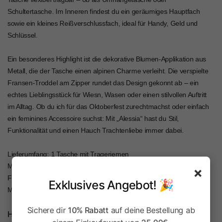
Schultertasche. Im Inneren findest du ein geräumiges Hauptfach
sowie ein kleines Reißverschlussfach, ideal für Handy, Geld und
Schlüssel.
Ein besonderes Highlight ist die dekorative Blumen-Applikation aus
Metall, die der Tasche einen alpinen Charme verleiht. Die verspielte
Fransen-Troddel am Zipper rundet das Design gekonnt ab – ein
echtes Lieblingsstück für Wiesn, Wasen oder einen stilvollen Auftritt
im Alltag. Ob du ich für das Oktoberfest zurechtmachst oder einfach
ein feminines Accessoire suchst: Mit „Alessia“ hast du Stil,
Funktionalität und einen Hauch Trachtenliebe immer dabei.
Lieferumfang: 1 Tasche mit Trageriemen
Material: 100 % Polyurethan (Lederimitat)
×
Farbe: Je nach Variante
Exklusives Angebot! 🎉
Maße: ca. 19 x 12 x 8 cm
Sichere dir
10% Rabatt
auf deine Bestellung ab
Herstellerinformationen