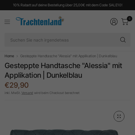
10% Rabatt auf deine Bestellung über 25,00€ mit dem Code SALE10!
0
Su
Si
na
ir
Home
Gesteppte Handtasche "Alessia" mit Applikation | Dunkelblau
Gesteppte Handtasche "Alessia" mit
Applikation | Dunkelblau
€29,90
inkl. MwSt.
Versand
wird beim Checkout berechnet