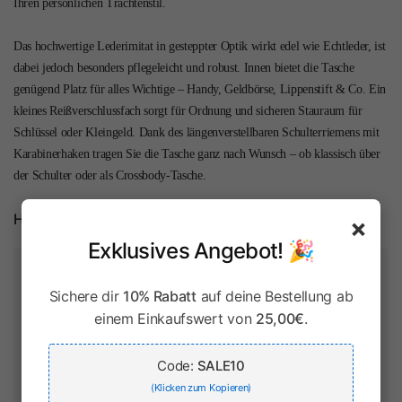
Ihren persönlichen Trachtenstil.
Das hochwertige Lederimitat in gesteppter Optik wirkt edel wie Echtleder, ist
dabei jedoch besonders pflegeleicht und robust. Innen bietet die Tasche
genügend Platz für alles Wichtige – Handy, Geldbörse, Lippenstift & Co. Ein
kleines Reißverschlussfach sorgt für Ordnung und sicheren Stauraum für
Schlüssel oder Kleingeld. Dank des längenverstellbaren Schulterriemens mit
Karabinerhaken tragen Sie die Tasche ganz nach Wunsch – ob klassisch über
der Schulter oder als Crossbody-Tasche.
Herstellerinformationen
×
Exklusives Angebot! 🎉
Zahlung & Sicherheit
Sichere dir
10% Rabatt
auf deine Bestellung ab
einem Einkaufswert von
25,00€
.
Code:
SALE10
Ihr Zahlungsinformationen werden sicher verarbeitet. Wir
speichern keine Kreditkartendaten und haben keinen Zugriff
(Klicken zum Kopieren)