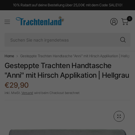
10% Rabatt auf deine Bestellung über 25,00€ mit dem Code SALE10!
0
Su
Si
na
ir
Home
Gesteppte Trachten Handtasche "Anni" mit Hirsch Applikation | Hellgrau
Gesteppte Trachten Handtasche
"Anni" mit Hirsch Applikation | Hellgrau
€29,90
inkl. MwSt.
Versand
wird beim Checkout berechnet