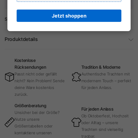
auf Ihre Kreditkarteninformationen.
Jetzt shoppen
Share:
Produktdetails
Kostenlose
Rücksendungen
Tradition & Moderne
Passt nicht oder gefällt
Authentische Trachten mit
nicht? Kein Problem! Sende
modernem Touch – perfekt
deine Ware kostenlos
für jeden Anlass.
zurück.
Größenberatung
Für jeden Anlass
Unsicher bei der Größe?
Ob Oktoberfest, Hochzeit
Nutze unsere
oder Alltag – unsere
Größentabellen oder
Trachten sind vielseitig
kontaktiere unseren
tragbar.