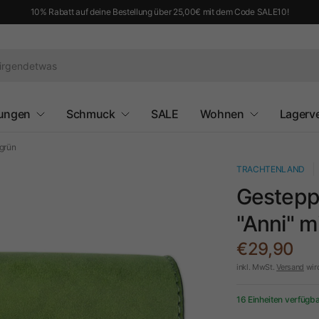
10% Rabatt auf deine Bestellung über 25,00€ mit dem Code SALE10!
ungen
Schmuck
SALE
Wohnen
Lagerv
lgrün
TRACHTENLAND
Gestepp
"Anni" m
€29,90
inkl. MwSt.
Versand
wir
16 Einheiten verfügb