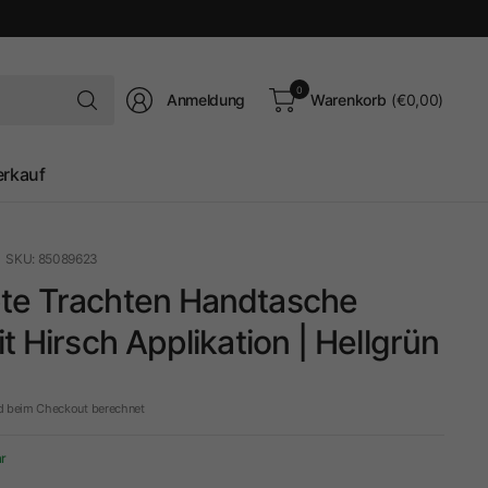
Suchen
0
Anmeldung
Warenkorb
(€0,00)
Sie
nach
irgendetwas
erkauf
SKU: 85089623
te Trachten Handtasche
it Hirsch Applikation | Hellgrün
d beim Checkout berechnet
ar