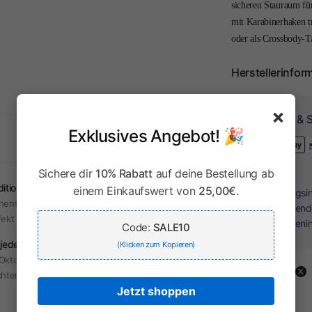
sicheren Stauraum für
mit Karabinerhaken t
oder als Crossbody-T
Herstellerinfor
×
Zahlung & S
Exklusives Angebot! 🎉
Sichere dir
10% Rabatt
auf deine Bestellung ab
dition & Moderne
einem Einkaufswert von
25,00€
.
Ihr Zahlungsi
hentische Trachten mit modernem Touch –
Kreditkartend
fekt für jeden Anlass.
Kreditkarteni
Code:
SALE10
 jeden Anlass
(Klicken zum Kopieren)
Oktoberfest, Hochzeit oder Alltag – unsere
Share:
hten sind vielseitig tragbar.
Jetzt shoppen