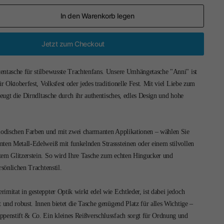
In den Warenkorb legen
Jetzt zum Checkout
entasche für stilbewusste Trachtenfans. Unsere Umhängetasche "Anni" ist
ür Oktoberfest, Volksfest oder jedes traditionelle Fest. Mit viel Liebe zum
rzeugt die Dirndltasche durch ihr authentisches, edles Design und hohe
 modischen Farben und mit zwei charmanten Applikationen – wählen Sie
nten Metall-Edelweiß mit funkelnden Strasssteinen oder einem stilvollen
tem Glitzerstein. So wird Ihre Tasche zum echten Hingucker und
rsönlichen Trachtenstil.
imitat in gesteppter Optik wirkt edel wie Echtleder, ist dabei jedoch
t und robust. Innen bietet die Tasche genügend Platz für alles Wichtige –
ppenstift & Co. Ein kleines Reißverschlussfach sorgt für Ordnung und