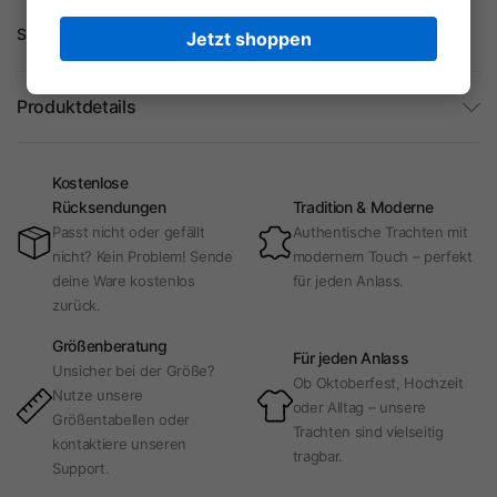
Share:
Jetzt shoppen
Produktdetails
Kostenlose
Rücksendungen
Tradition & Moderne
Passt nicht oder gefällt
Authentische Trachten mit
nicht? Kein Problem! Sende
modernem Touch – perfekt
deine Ware kostenlos
für jeden Anlass.
zurück.
Größenberatung
Für jeden Anlass
Unsicher bei der Größe?
Ob Oktoberfest, Hochzeit
Nutze unsere
oder Alltag – unsere
Größentabellen oder
Trachten sind vielseitig
kontaktiere unseren
tragbar.
Support.