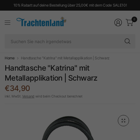
10% Rabatt auf deine Bestellung über 25,00€ mit dem Code SALE10!
0
Su
Si
na
ir
Home
Handtasche "Katrina" mit Metallapplikation | Schwarz
Handtasche "Katrina" mit
Metallapplikation | Schwarz
€34,90
inkl. MwSt.
Versand
wird beim Checkout berechnet