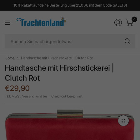
10% Rabatt auf deine Bestellung über 25,00€ mit dem Code SALE10!
0
Su
Si
na
ir
Home
Handtasche mit Hirschstickerei | Clutch Rot
Handtasche mit Hirschstickerei |
Clutch Rot
€29,90
inkl. MwSt.
Versand
wird beim Checkout berechnet