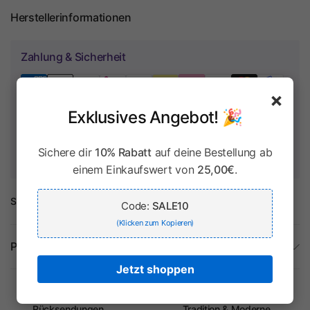
Herstellerinformationen
Zahlung & Sicherheit
×
Exklusives Angebot! 🎉
Ihr Zahlungsinformationen werden sicher verarbeitet. Wir
speichern keine Kreditkartendaten und haben keinen Zugriff
Sichere dir
10% Rabatt
auf deine Bestellung ab
auf Ihre Kreditkarteninformationen.
einem Einkaufswert von
25,00€
.
Share:
Code:
SALE10
(Klicken zum Kopieren)
Produktdetails
Jetzt shoppen
Kostenlose
Rücksendungen
Tradition & Moderne