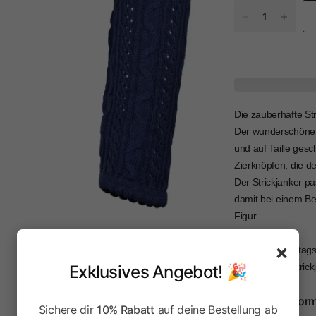
Die zauberhafte St
Der wunderschöne J
und auf Taille ges
Zierknöpfen, die de
Der Strickjanker p
damit bei einem Be
Figur.
×
Auch zum Festtagso
lässt sich die Stri
Exklusives Angebot! 🎉
Herstellerinfor
Sichere dir
10% Rabatt
auf deine Bestellung ab