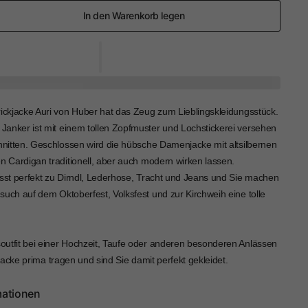
In den Warenkorb legen
rickjacke Auri von Huber hat das Zeug zum Lieblingskleidungsstück.
anker ist mit einem tollen Zopfmuster und Lochstickerei versehen
chnitten. Geschlossen wird die hübsche Damenjacke mit altsilbernen
n Cardigan traditionell, aber auch modern wirken lassen.
asst perfekt zu Dirndl, Lederhose, Tracht und Jeans und Sie machen
such auf dem Oktoberfest, Volksfest und zur Kirchweih eine tolle
utfit bei einer Hochzeit, Taufe oder anderen besonderen Anlässen
ckjacke prima tragen und sind Sie damit perfekt gekleidet.
mationen