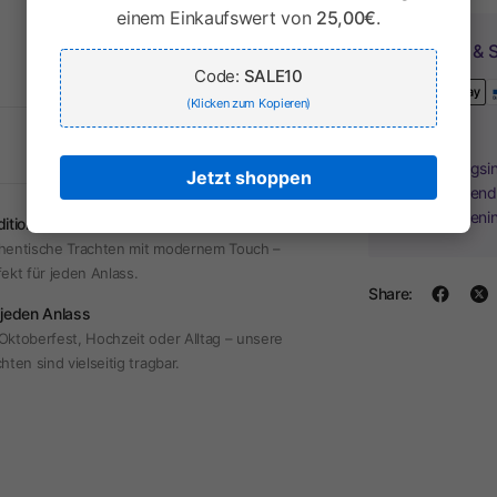
einem Einkaufswert von
25,00€
.
Zahlung & S
Code:
SALE10
(Klicken zum Kopieren)
Ihr Zahlungsi
Jetzt shoppen
Kreditkartend
Kreditkarteni
dition & Moderne
hentische Trachten mit modernem Touch –
fekt für jeden Anlass.
Share:
 jeden Anlass
Oktoberfest, Hochzeit oder Alltag – unsere
hten sind vielseitig tragbar.