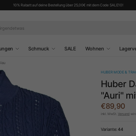
10% Rabatt auf deine Bestellung über 25,00€ mit dem Code SALE10!
ungen
Schmuck
SALE
Wohnen
Lagerv
Blau
HUBER MODE & TR
Huber D
"Auri" m
€89,90
inkl. MwSt.
Versand
wir
Variante:
44