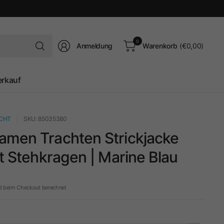
Suchen
0
Anmeldung
Warenkorb
(€0,00)
Sie
nach
irgendetwas
erkauf
ACHT
SKU: 85035380
amen Trachten Strickjacke
it Stehkragen | Marine Blau
d beim Checkout berechnet