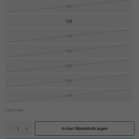
122
128
134
140
146
152
164
3 auf Lager
In den Warenkorb legen