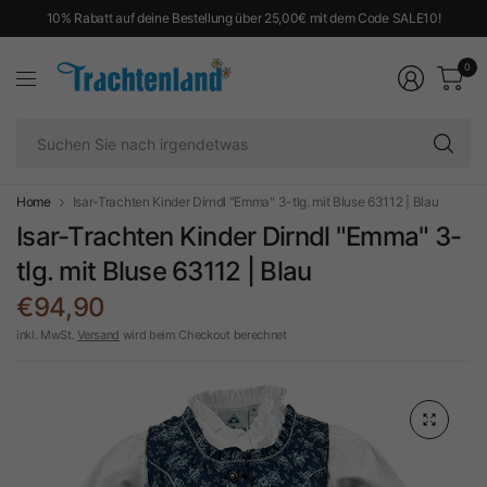
10% Rabatt auf deine Bestellung über 25,00€ mit dem Code SALE10!
0
Su
Si
na
ir
Home
Isar-Trachten Kinder Dirndl "Emma" 3-tlg. mit Bluse 63112 | Blau
Isar-Trachten Kinder Dirndl "Emma" 3-
tlg. mit Bluse 63112 | Blau
€94,90
inkl. MwSt.
Versand
wird beim Checkout berechnet