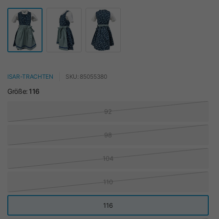
ISAR-TRACHTEN
SKU: 85055380
Größe:
116
92
98
104
110
116