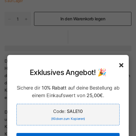
5 auf Lager
In den Warenkorb legen
Das schöne, hochwertig gearbeitete Trachtenhemd vom deutschen
×
Hersteller Isar-Trachten ergänzt perfekt das zünftige Trachten-Outfit
Exklusives Angebot! 🎉
der kleinen Trachtenfans. Das Hemd ist unifarben und besticht durch
das trachtige Hirschmotiv und karierte Einsätze an Kragen,
Sichere dir
10% Rabatt
auf deine Bestellung ab
Knopfleiste und Manschetten. Mit diesem Hemd sieht Ihr Junge
einem Einkaufswert von
25,00€
.
einfach toll aus auf Oktoberfest, Kirchweih oder Hochzeit!
Code:
SALE10
Das Material des Hemdes ist feinste Baumwolle, es ist sehr weich
(Klicken zum Kopieren)
und liegt toll auf der Haut. Neben der kleinen Brusttasche ist das
Kinderhemd schön schlicht gehalten und wird durchgehend vorn mit
Knöpfen in Hirschhornoptik geschlossen. An heißen Sommertagen