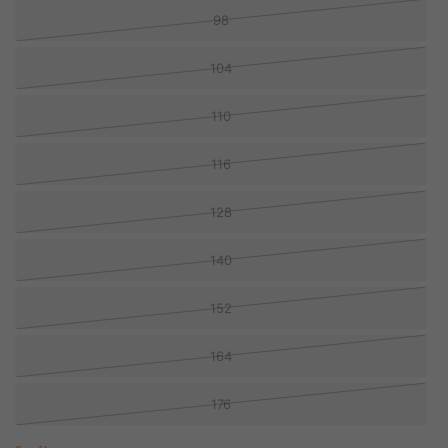
98
104
110
116
128
140
152
164
176