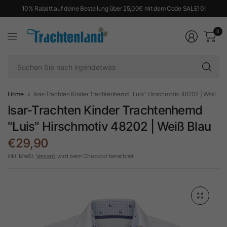
10% Rabatt auf deine Bestellung über 25,00€ mit dem Code SALE10!
0
Su
Si
na
ir
Home
Isar-Trachten Kinder Trachtenhemd "Luis" Hirschmotiv 48202 | Weiß Bla
Isar-Trachten Kinder Trachtenhemd
"Luis" Hirschmotiv 48202 | Weiß Blau
€29,90
inkl. MwSt.
Versand
wird beim Checkout berechnet