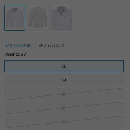
ISAR-TRACHTEN
SKU: 85089343
Variante:
68
68
74
80
86
92