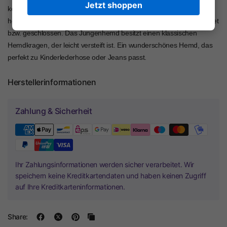
Jetzt shoppen
können die langen Ärmel des Trachtenhemdes wunderbar
hochgekrempelt werden. Die Ärmel werden mit einem Knopf geöffnet
bzw. geschlossen. Das Jungenhemd besitzt einen klassischen
Hemdkragen, der leicht versteift ist. Ein wunderschönes Hemd, das
perfekt zu Kinderlederhose oder Jeans passt.
Herstellerinformationen
Zahlung & Sicherheit
Ihr Zahlungsinformationen werden sicher verarbeitet. Wir
speichern keine Kreditkartendaten und haben keinen Zugriff
auf Ihre Kreditkarteninformationen.
Share: