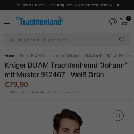
10% Rabatt auf deine Bestellung über 25,00€ mit dem Code SALE10!
0
Su
Si
na
ir
Home
Krüger BUAM Trachtenhemd "Johann" mit Muster 912467 | Weiß Grün
Krüger BUAM Trachtenhemd "Johann"
mit Muster 912467 | Weiß Grün
€79,90
inkl. MwSt.
Versand
wird beim Checkout berechnet