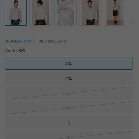
KRÜGER BUAM
SKU: 85060040
Größe:
3XL
3XL
4XL
L
M
S
XL