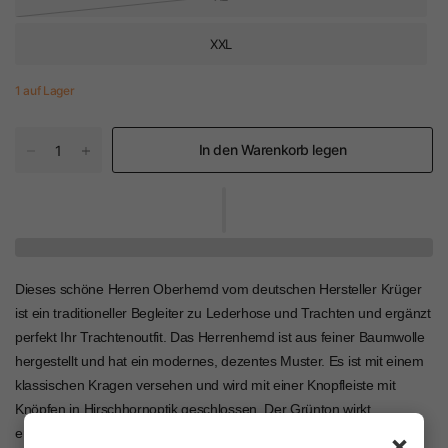
XXL
1 auf Lager
In den Warenkorb legen
Dieses schöne Herren Oberhemd vom deutschen Hersteller Krüger
ist ein traditioneller Begleiter zu Lederhose und Trachten und ergänzt
perfekt Ihr Trachtenoutfit. Das Herrenhemd ist aus feiner Baumwolle
hergestellt und hat ein modernes, dezentes Muster. Es ist mit einem
klassischen Kragen versehen und wird mit einer Knopfleiste mit
Knöpfen in Hirschhornoptik geschlossen. Der Grünton wirkt
erfrischend und passt prima zu vielen Lederhosen. Wer moderne
×