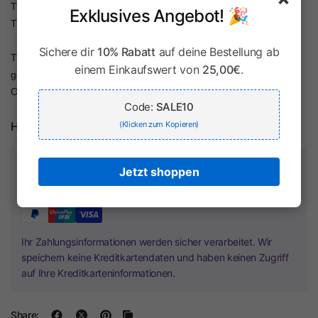
Tradition und Hochwertigkeit schätzt, für den dürfte dieses
Exklusives Angebot! 🎉
Trachtenhemd genau das Richtige sein.
Sichere dir
10% Rabatt
auf deine Bestellung ab
Traditionell mit Lederhose oder auch sportlich zur Jeans getragen
einem Einkaufswert von
25,00€
.
geben Sie mit dem Hemd stets ein tolles Bild ab und Sie sind für
Oktoberfest, festliche Anlässe und Hochzeiten perfekt gerüstet.
Code:
SALE10
(Klicken zum Kopieren)
Herstellerinformationen
Zahlung & Sicherheit
Jetzt shoppen
Ihr Zahlungsinformationen werden sicher verarbeitet. Wir
speichern keine Kreditkartendaten und haben keinen Zugriff
auf Ihre Kreditkarteninformationen.
Share: