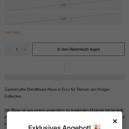
42
44
1 auf Lager
In den Warenkorb legen
Zauberhafte Dirndlbluse Alexa in Ecru für Damen von Krüger
Collection.
Die Bluse ist aus einem angenehm zu tragenden Material hergestellt,
der schöne Ausschnitt ist wie ein Schneewittchenkragen gestaltet und
×
mit einer filigran gearbeiteten Spitzenborte verziert. Die Bluse hat
Exklusives Angebot! 🎉