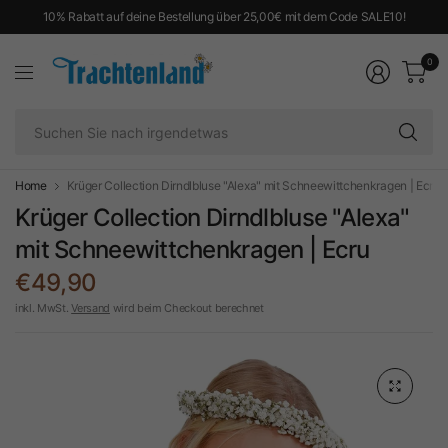
10% Rabatt auf deine Bestellung über 25,00€ mit dem Code SALE10!
0
Su
Si
na
ir
Home
Krüger Collection Dirndlbluse "Alexa" mit Schneewittchenkragen | Ecru
Krüger Collection Dirndlbluse "Alexa"
mit Schneewittchenkragen | Ecru
€49,90
inkl. MwSt.
Versand
wird beim Checkout berechnet