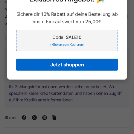
schöne, mit feiner Spitze eingesäumte, Puffärmel und wird vorne mit
hübschen Knöpfen geschlossen. Der eingearbeitete Gummizug am
Sichere dir
10% Rabatt
auf deine Bestellung ab
Blusenabschluss verleiht der Trachtenbluse einen perfekten Sitz und
einem Einkaufswert von
25,00€
.
eine gute Passform.
Code:
SALE10
Herstellerinformationen
(Klicken zum Kopieren)
Zahlung & Sicherheit
Jetzt shoppen
Ihr Zahlungsinformationen werden sicher verarbeitet. Wir
speichern keine Kreditkartendaten und haben keinen Zugriff
auf Ihre Kreditkarteninformationen.
Share: