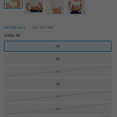
KRÜGER MADL
SKU: 85013865
Größe:
30
30
32
34
36
38
40