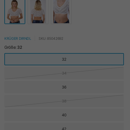
KRÜGER DIRNDL
SKU: 85042692
Größe:
32
32
34
36
38
40
42