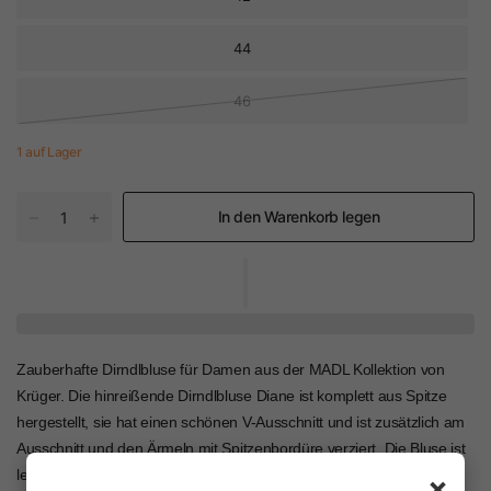
44
46
1 auf Lager
In den Warenkorb legen
Zauberhafte Dirndlbluse für Damen aus der MADL Kollektion von
Krüger. Die hinreißende Dirndlbluse Diane ist komplett aus Spitze
hergestellt, sie hat einen schönen V-Ausschnitt und ist zusätzlich am
Ausschnitt und den Ärmeln mit Spitzenbordüre verziert. Die Bluse ist
leicht transparent. Durch das Spitzenmaterial wirkt sie sehr edel und
×