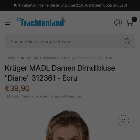
10% Rabatt auf deine Bestellung über 25,00€ mit dem Code SALE10!
0
Su
Si
na
ir
Home
Krüger MADL Damen Dirndlbluse "Diane" 312361 - Ecru
Krüger MADL Damen Dirndlbluse
"Diane" 312361 - Ecru
€39,90
inkl. MwSt.
Versand
wird beim Checkout berechnet