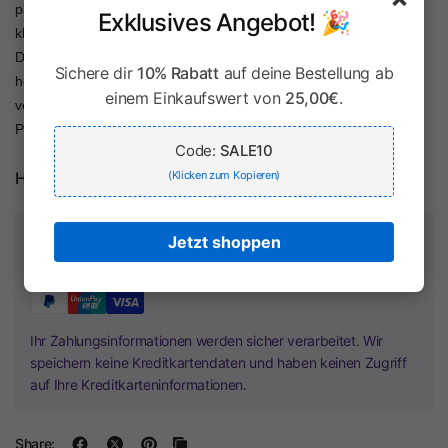
passt sehr schön zu vielen Dirndl-Modellen. Egal ob elegant,
Exklusives Angebot! 🎉
klassisch oder verspielt, diese Bluse ergänzt Ihr Dirndlkleid perfekt.
Die Kurzarmbluse ist aus einem angenehm zu tragenden Material
Sichere dir
10% Rabatt
auf deine Bestellung ab
hergestellt, der eingearbeitete Gummizug am Blusenabschluss
einem Einkaufswert von
25,00€
.
verleiht der Trachtenbluse einen perfekten Sitz und eine gute
Passform.
Code:
SALE10
(Klicken zum Kopieren)
Herstellerinformationen
Zahlung & Sicherheit
Jetzt shoppen
Ihr Zahlungsinformationen werden sicher verarbeitet. Wir
speichern keine Kreditkartendaten und haben keinen Zugriff
auf Ihre Kreditkarteninformationen.
Share: