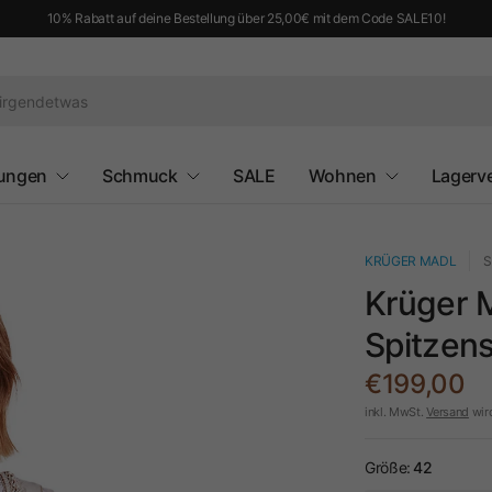
10% Rabatt auf deine Bestellung über 25,00€ mit dem Code SALE10!
ungen
Schmuck
SALE
Wohnen
Lagerv
KRÜGER MADL
S
Krüger M
Spitzen
€199,00
inkl. MwSt.
Versand
wir
Größe:
42