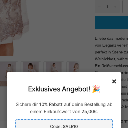
Erlebe das modern
von Eleganz verleiht
perfekt in Szene z
Weiblichkeit, währ
Ein Reißverschluss
Ornamenten verziert
×
in Szene gesetzte 
Bewegungsfreiheit 
Exklusives Angebot! 🎉
einen edlen, klass
modernen und reduz
Sichere dir
10% Rabatt
auf deine Bestellung ab
wirklich jedem Volk
einem Einkaufswert von
25,00€
.
Herstellerinfor
Code:
SALE10