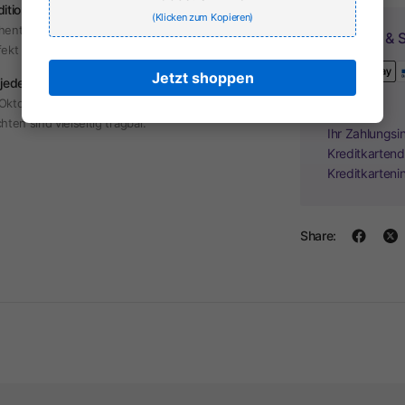
dition & Moderne
(Klicken zum Kopieren)
hentische Trachten mit modernem Touch –
Zahlung & S
fekt für jeden Anlass.
Jetzt shoppen
 jeden Anlass
Oktoberfest, Hochzeit oder Alltag – unsere
hten sind vielseitig tragbar.
Ihr Zahlungsi
Kreditkartend
Kreditkarteni
Share: