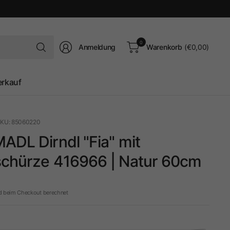
Suchen
0
Anmeldung
Warenkorb
(€0,00)
Sie
nach
irgendetwas
erkauf
KU: 85060220
ADL Dirndl "Fia" mit
schürze 416966 | Natur 60cm
d beim Checkout berechnet