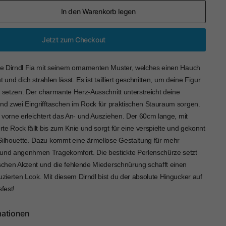
In den Warenkorb legen
Jetzt zum Checkout
e Dirndl Fia mit seinem ornamenten Muster, welches einen Hauch
 und dich strahlen lässt. Es ist tailliert geschnitten, um deine Figur
u setzen. Der charmante Herz-Ausschnitt unterstreicht deine
end zwei Eingrifftaschen im Rock für praktischen Stauraum sorgen.
 vorne erleichtert das An- und Ausziehen. Der 60cm lange, mit
e Rock fällt bis zum Knie und sorgt für eine verspielte und gekonnt
Silhouette. Dazu kommt eine ärmellose Gestaltung für mehr
und angenhmen Tragekomfort. Die bestickte Perlenschürze setzt
ischen Akzent und die fehlende Miederschnürung schafft einen
ierten Look. Mit diesem Dirndl bist du der absolute Hingucker auf
sfest!
mationen