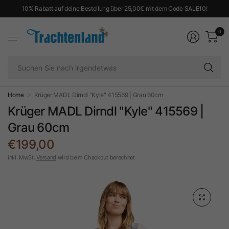
10% Rabatt auf deine Bestellung über 25,00€ mit dem Code SALE10!
0
Su
Si
na
ir
Home
Krüger MADL Dirndl "Kyle" 415569 | Grau 60cm
Krüger MADL Dirndl "Kyle" 415569 |
Grau 60cm
€199,00
inkl. MwSt.
Versand
wird beim Checkout berechnet