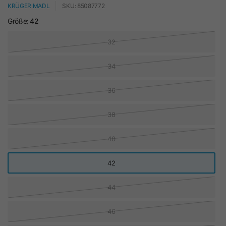
KRÜGER MADL
SKU: 85087772
Größe:
42
32
34
36
38
40
42
44
46