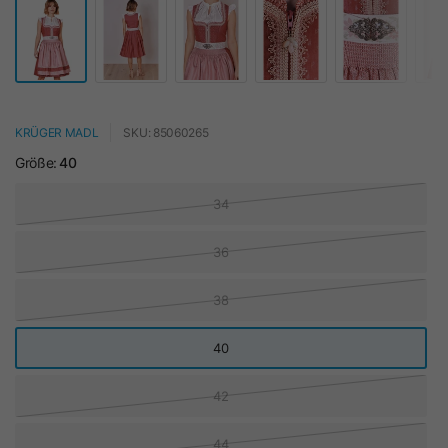
KRÜGER MADL
SKU: 85060265
Größe:
40
34
36
38
40
42
44