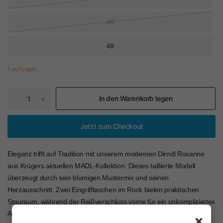
46
48
1 auf Lager
In den Warenkorb legen
Jetzt zum Checkout
Eleganz trifft auf Tradition mit unserem modernen Dirndl Roxanne
aus Krügers aktuellen MADL-Kollektion. Dieses taillierte Modell
überzeugt durch sein blumigen Mustermix und seinen
Herzausschnitt. Zwei Eingrifftaschen im Rock bieten praktischen
Stauraum, während der Reißverschluss vorne für ein unkompliziertes
An- und Ausziehen sorgt. Der ärmellose Schnitt unterstreicht deine
×