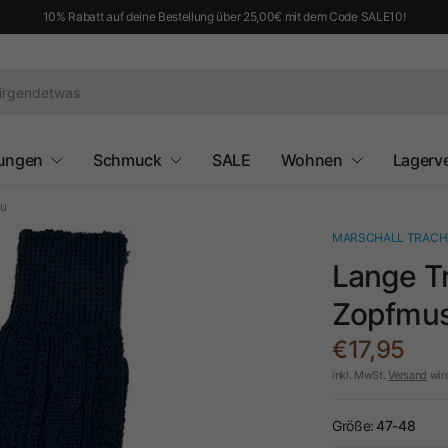
10% Rabatt auf deine Bestellung über 25,00€ mit dem Code SALE10!
ungen
Schmuck
SALE
Wohnen
Lagerv
au
MARSCHALL TRACH
Lange T
Zopfmust
€17,95
inkl. MwSt.
Versand
wir
Größe:
47-48