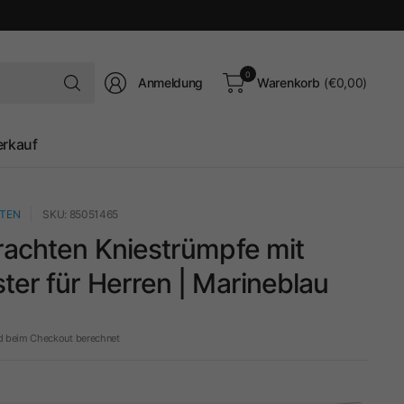
Suchen
0
Anmeldung
Warenkorb
(€0,00)
Sie
nach
irgendetwas
erkauf
TEN
SKU: 85051465
rachten Kniestrümpfe mit
er für Herren | Marineblau
d beim Checkout berechnet