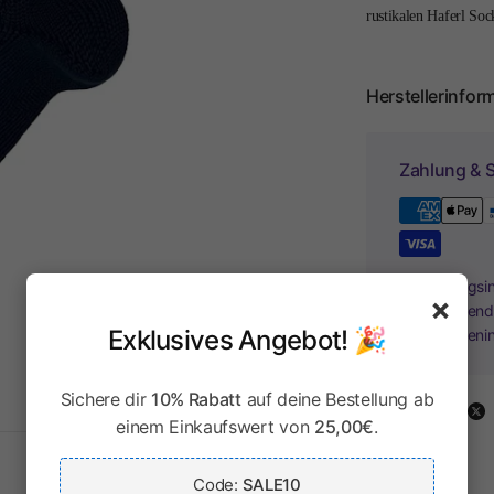
rustikalen Haferl So
Herstellerinfor
Zahlung & S
Ihr Zahlungsi
×
Kreditkartend
Exklusives Angebot! 🎉
Kreditkarteni
Sichere dir
10% Rabatt
auf deine Bestellung ab
Share:
einem Einkaufswert von
25,00€
.
Code:
SALE10