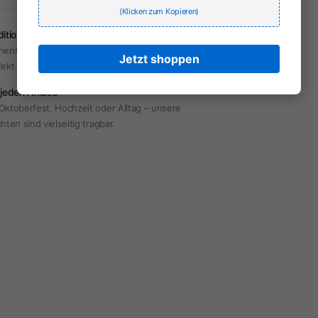
(Klicken zum Kopieren)
dition & Moderne
hentische Trachten mit modernem Touch –
Jetzt shoppen
fekt für jeden Anlass.
 jeden Anlass
Oktoberfest, Hochzeit oder Alltag – unsere
hten sind vielseitig tragbar.