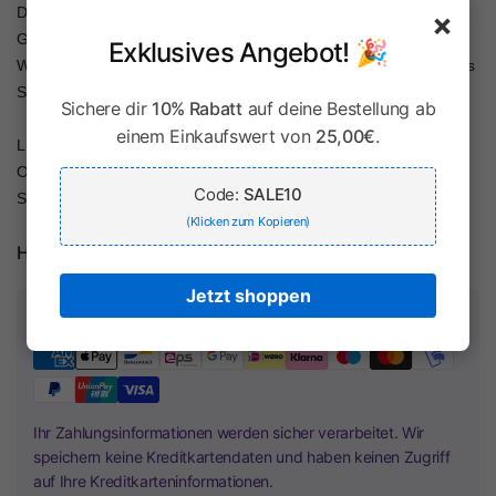
Darüber hinaus sind die LUISIA® Ohrringe Emily eine perfekte
×
Geschenkidee für Ihre Liebsten. Ob zum Geburtstag, zu
Exklusives Angebot! 🎉
Weihnachten, zum Jahrestag oder als kleine Aufmerksamkeit  dieses
Schmuckstück steht für Eleganz, Stil und bleibende Freude.
Sichere dir
10% Rabatt
auf deine Bestellung ab
einem Einkaufswert von
25,00€
.
LUISIA® steht für Qualität, Design und funkelnde Details  die Emily
Ohrringe sind ein Ausdruck von zeitloser Schönheit und modernem
Code:
SALE10
Stilbewusstsein.
(Klicken zum Kopieren)
Herstellerinformationen
Jetzt shoppen
Zahlung & Sicherheit
Ihr Zahlungsinformationen werden sicher verarbeitet. Wir
speichern keine Kreditkartendaten und haben keinen Zugriff
auf Ihre Kreditkarteninformationen.