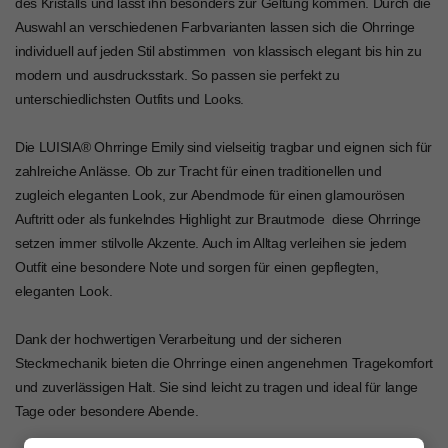
des Kristalls und lässt ihn besonders zur Geltung kommen. Durch die
Auswahl an verschiedenen Farbvarianten lassen sich die Ohrringe
individuell auf jeden Stil abstimmen  von klassisch elegant bis hin zu
modern und ausdrucksstark. So passen sie perfekt zu
unterschiedlichsten Outfits und Looks.
Die LUISIA® Ohrringe Emily sind vielseitig tragbar und eignen sich für
zahlreiche Anlässe. Ob zur Tracht für einen traditionellen und
zugleich eleganten Look, zur Abendmode für einen glamourösen
Auftritt oder als funkelndes Highlight zur Brautmode  diese Ohrringe
setzen immer stilvolle Akzente. Auch im Alltag verleihen sie jedem
Outfit eine besondere Note und sorgen für einen gepflegten,
eleganten Look.
Dank der hochwertigen Verarbeitung und der sicheren
Steckmechanik bieten die Ohrringe einen angenehmen Tragekomfort
und zuverlässigen Halt. Sie sind leicht zu tragen und ideal für lange
Tage oder besondere Abende.