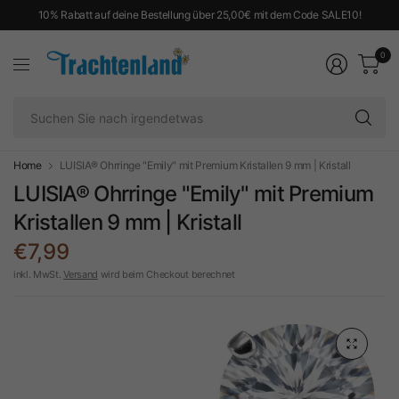
10% Rabatt auf deine Bestellung über 25,00€ mit dem Code SALE10!
0
Su
Si
na
ir
Home
LUISIA® Ohrringe "Emily" mit Premium Kristallen 9 mm | Kristall
LUISIA® Ohrringe "Emily" mit Premium
Kristallen 9 mm | Kristall
€7,99
inkl. MwSt.
Versand
wird beim Checkout berechnet