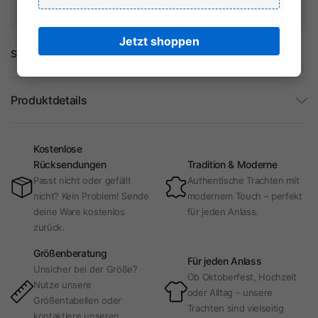
auf Ihre Kreditkarteninformationen.
Jetzt shoppen
Share:
Produktdetails
Kostenlose
Rücksendungen
Tradition & Moderne
Passt nicht oder gefällt
Authentische Trachten mit
nicht? Kein Problem! Sende
modernem Touch – perfekt
deine Ware kostenlos
für jeden Anlass.
zurück.
Größenberatung
Für jeden Anlass
Unsicher bei der Größe?
Ob Oktoberfest, Hochzeit
Nutze unsere
oder Alltag – unsere
Größentabellen oder
Trachten sind vielseitig
kontaktiere unseren