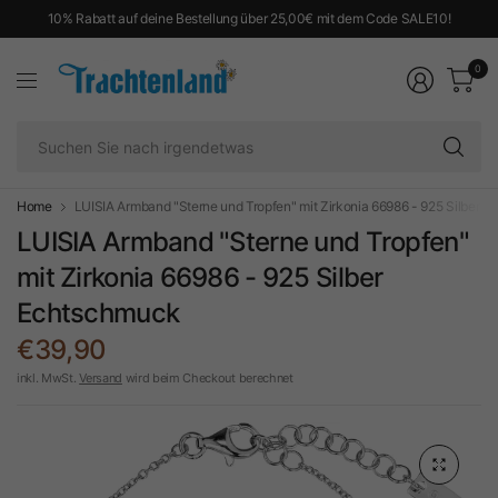
10% Rabatt auf deine Bestellung über 25,00€ mit dem Code SALE10!
0
Su
Si
na
ir
Home
LUISIA Armband "Sterne und Tropfen" mit Zirkonia 66986 - 925 Silber 
LUISIA Armband "Sterne und Tropfen"
mit Zirkonia 66986 - 925 Silber
Echtschmuck
€39,90
inkl. MwSt.
Versand
wird beim Checkout berechnet