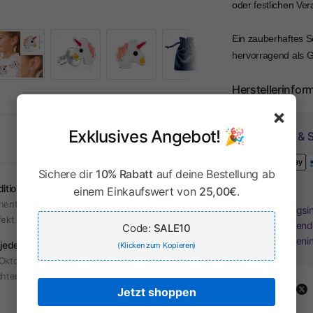
oder festlichen Ve
Ein zauberhaftes 
hervorragend als G
Herstellerinfor
×
Exklusives Angebot! 🎉
Zahlung & S
Sichere dir
10% Rabatt
auf deine Bestellung ab
dition & Moderne
einem Einkaufswert von
25,00€
.
hentische Trachten mit modernem Touch –
Ihr Zahlungsi
fekt für jeden Anlass.
Kreditkartend
Code:
SALE10
Kreditkarteni
 jeden Anlass
(Klicken zum Kopieren)
Oktoberfest, Hochzeit oder Alltag – unsere
hten sind vielseitig tragbar.
Share:
Jetzt shoppen