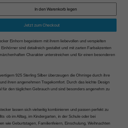
In den Warenkorb legen
Jetzt zum Checkout
cker Einhorn begeistern mit ihrem liebevollen und verspielten
 Einhörner sind detailreich gestaltet und mit zarten Farbakzenten
märchenhaften Charakter unterstreichen und für einen besonderen
wertigem 925 Sterling Silber überzeugen die Ohrringe durch ihre
t und ihren angenehmen Tragekomfort. Durch das leichte Design
eal für den täglichen Gebrauch und sind besonders angenehm zu
tecker lassen sich vielseitig kombinieren und passen perfekt zu
ts  ob im Alltag, im Kindergarten, in der Schule oder bei
n wie Geburtstagen, Familienfeiern, Einschulung, Weihnachten