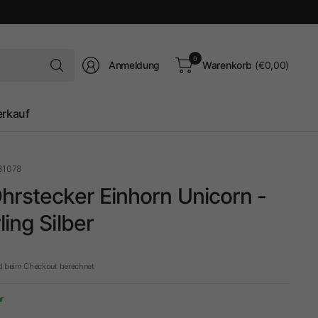
Suchen
0
Anmeldung
Warenkorb
(€0,00)
Sie
nach
irgendetwas
erkauf
31078
hrstecker Einhorn Unicorn -
ling Silber
d beim Checkout berechnet
ar