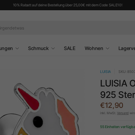
10% Rabatt auf deine Bestellung über 25,00€ mit dem Code SALE10!
ungen
Schmuck
SALE
Wohnen
Lagerv
LUISIA
SKU: 850
LUISIA O
925 Ster
€12,90
inkl. MwSt.
Versand
wir
55 Einheiten verfügb