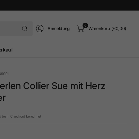
Suchen
0
Anmeldung
Warenkorb
(€0,00)
Sie
nach
irgendetwas
erkauf
09991
erlen Collier Sue mit Herz
er
d beim Checkout berechnet