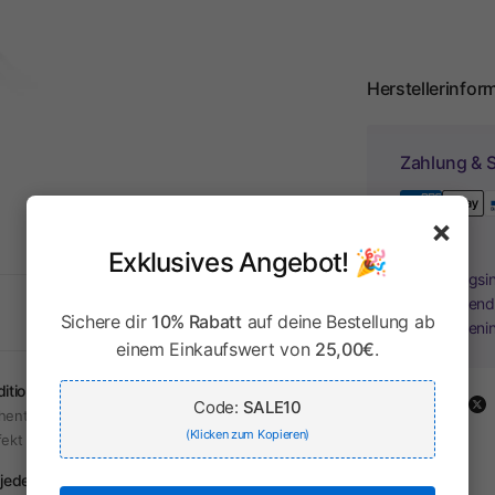
Herstellerinfor
Zahlung & S
×
Exklusives Angebot! 🎉
Ihr Zahlungsi
Kreditkartend
Sichere dir
10% Rabatt
auf deine Bestellung ab
Kreditkarteni
einem Einkaufswert von
25,00€
.
dition & Moderne
Share:
Code:
SALE10
hentische Trachten mit modernem Touch –
(Klicken zum Kopieren)
fekt für jeden Anlass.
 jeden Anlass