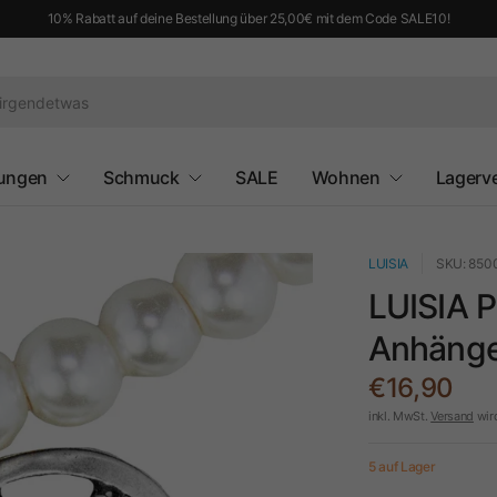
10% Rabatt auf deine Bestellung über 25,00€ mit dem Code SALE10!
ungen
Schmuck
SALE
Wohnen
Lagerv
LUISIA
SKU: 850
LUISIA P
Anhäng
€16,90
inkl. MwSt.
Versand
wir
5 auf Lager