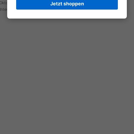
Oktoberfest, Hochzeit oder Alltag – unsere
Jetzt shoppen
hten sind vielseitig tragbar.