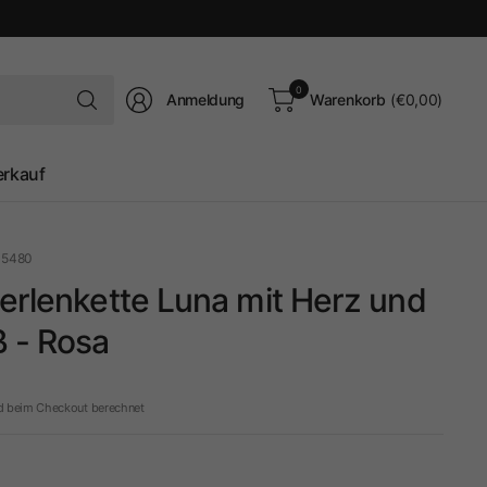
Suchen
0
Anmeldung
Warenkorb
(€0,00)
Sie
nach
irgendetwas
erkauf
15480
erlenkette Luna mit Herz und
 - Rosa
d beim Checkout berechnet