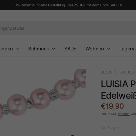
10% Rabatt auf deine Bestellung über 25,00€ mit dem Code SALE10!
ungen
Schmuck
SALE
Wohnen
Lagerv
LUISIA
SKU: 850
LUISIA P
Edelweiß
€19,90
inkl. MwSt.
Versand
wir
1 auf Lager