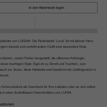
In den Warenkorb legen
lskette von LUISIA®  Die Perlenkette "Luna" ist mit kleinen Herz-
ern besetzt und verleiht jedem Outfit eine besondere Note.
us kleinen, zarten Perlen hergestellt, die silbernen Anhänger
 einen trachtigen Style. Egal ob zu Dirndl und Trachten, zum
uch zur Jeans, diese Halskette wird bestimmt ein Lieblingsstück in
iment.
Schmuckstück als Geschenk für Ihre Liebsten oder an sich selbst.
lgt in einer dunkelblauen Geschenkbox von LUISIA.
mationen