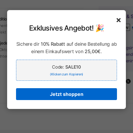
Zahlung & S
×
dition & Moderne
hentische Trachten mit modernem Touch –
Exklusives Angebot! 🎉
fekt für jeden Anlass.
 jeden Anlass
Sichere dir
10% Rabatt
auf deine Bestellung ab
Ihr Zahlungsi
Oktoberfest, Hochzeit oder Alltag – unsere
einem Einkaufswert von
25,00€
.
Kreditkartend
hten sind vielseitig tragbar.
Kreditkarteni
Code:
SALE10
(Klicken zum Kopieren)
Share:
Jetzt shoppen