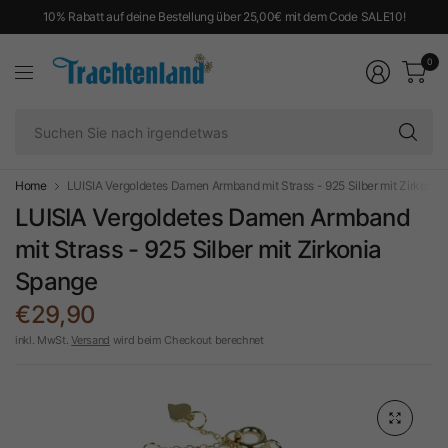
10% Rabatt auf deine Bestellung über 25,00€ mit dem Code SALE10!
0
Su
Si
na
ir
Home
LUISIA Vergoldetes Damen Armband mit Strass - 925 Silber mit Zirkonia
LUISIA Vergoldetes Damen Armband
mit Strass - 925 Silber mit Zirkonia
Spange
€29,90
inkl. MwSt.
Versand
wird beim Checkout berechnet