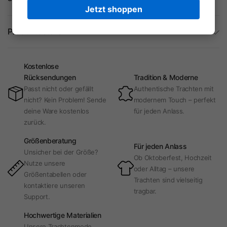
Jetzt shoppen
Produktdetails
Kostenlose
Rücksendungen
Tradition & Moderne
Passt nicht oder gefällt
Authentische Trachten mit
nicht? Kein Problem! Sende
modernem Touch – perfekt
deine Ware kostenlos
für jeden Anlass.
zurück.
Größenberatung
Für jeden Anlass
Unsicher bei der Größe?
Ob Oktoberfest, Hochzeit
Nutze unsere
oder Alltag – unsere
Größentabellen oder
Trachten sind vielseitig
kontaktiere unseren
tragbar.
Support.
Hochwertige Materialien
Unsere Trachtenmode