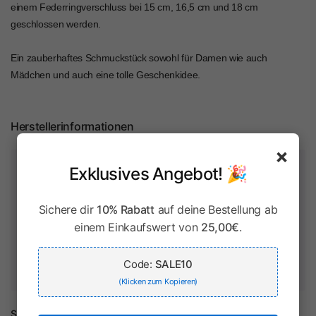
einem Federringverschluss bei 15 cm, 16,5 cm und 18 cm
geschlossen werden.
Ein zauberhaftes Schmuckstück sowohl für Damen wie auch
Mädchen und auch eine tolle Geschenkidee.
Herstellerinformationen
×
Zahlung & Sicherheit
Exklusives Angebot! 🎉
Sichere dir
10% Rabatt
auf deine Bestellung ab
einem Einkaufswert von
25,00€
.
Ihr Zahlungsinformationen werden sicher verarbeitet. Wir
speichern keine Kreditkartendaten und haben keinen Zugriff
Code:
SALE10
auf Ihre Kreditkarteninformationen.
(Klicken zum Kopieren)
Share: