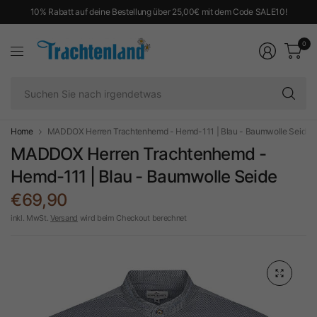
10% Rabatt auf deine Bestellung über 25,00€ mit dem Code SALE10!
0
Su
Si
na
ir
Home
MADDOX Herren Trachtenhemd - Hemd-111 | Blau - Baumwolle Seide
MADDOX Herren Trachtenhemd -
Hemd-111 | Blau - Baumwolle Seide
€69,90
inkl. MwSt.
Versand
wird beim Checkout berechnet