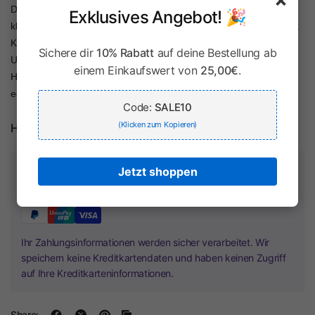
Das hochwertig verarbeitete Slimfit Hemd ist aus Baumwolle mit
Exklusives Angebot! 🎉
kleinen Kreuzen gefertigt und sehr angenehm zu tragen. Es wird mit
Knöpfen in Hornoptik geschlossen und hat lange Ärmel zum
Sichere dir
10% Rabatt
auf deine Bestellung ab
Umschlagen. Auf Höhe der linken Brust befindet sich eine schöne
einem Einkaufswert von
25,00€
.
Hirschstickerei auf der Brusttasche, wodurch das Hemd besonders
edel wirkt.
Code:
SALE10
(Klicken zum Kopieren)
Herstellerinformationen
Zahlung & Sicherheit
Jetzt shoppen
Ihr Zahlungsinformationen werden sicher verarbeitet. Wir
speichern keine Kreditkartendaten und haben keinen Zugriff
auf Ihre Kreditkarteninformationen.
Share: