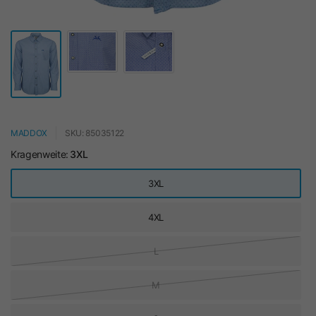
MADDOX
SKU: 85035122
Kragenweite:
3XL
3XL
4XL
L
M