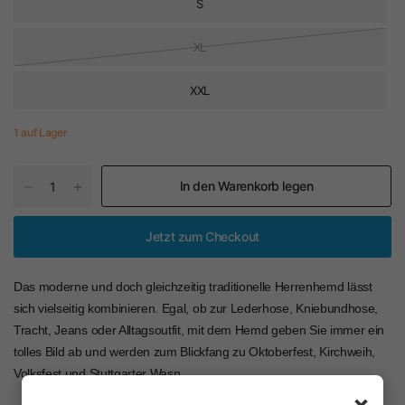
S
XL
XXL
1 auf Lager
In den Warenkorb legen
Jetzt zum Checkout
Das moderne und doch gleichzeitig traditionelle Herrenhemd lässt
sich vielseitig kombinieren. Egal, ob zur Lederhose, Kniebundhose,
Tracht, Jeans oder Alltagsoutfit, mit dem Hemd geben Sie immer ein
tolles Bild ab und werden zum Blickfang zu Oktoberfest, Kirchweih,
Volksfest und Stuttgarter Wasn.
×