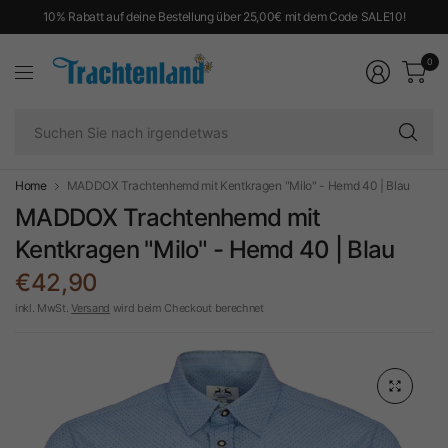
10% Rabatt auf deine Bestellung über 25,00€ mit dem Code SALE10!
0
Su
Si
na
ir
Home
MADDOX Trachtenhemd mit Kentkragen "Milo" - Hemd 40 | Blau
MADDOX Trachtenhemd mit
Kentkragen "Milo" - Hemd 40 | Blau
€42,90
inkl. MwSt.
Versand
wird beim Checkout berechnet